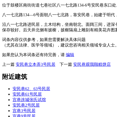
位于鼓楼区南街街道七巷社区八一七北路134-6号安民巷东
八一七北路134—6号面朝八一七北路，靠安民巷，始建于明
沿八一七北路进民居，土木结构，坐南朝北。面阔三间，进深
保存较好。后天井北侧有披榭，披榭隔扇上雕刻有精美花卉图
词条内容仅供参考，如果您需要解决具体问题
（尤其在法律、医学等领域），建议您咨询相关领域专业人士
如果您认为本词条还有待完善，请
编辑
上一篇
安民巷立本弄3号民居
下一篇
安民巷观我颐糕饼店
附近建筑
安民巷62、63号民居
安民巷61号民居
宫巷连城张氏试馆
安民巷2号民居
宫巷3号民居
宫巷9号民居