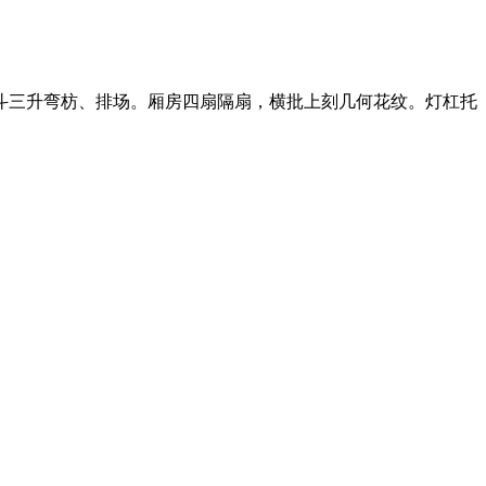
斗三升弯枋、排场。厢房四扇隔扇，横批上刻几何花纹。灯杠托