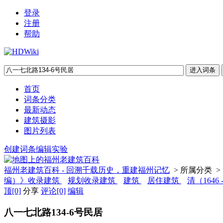
登录
注册
帮助
首页
词条分类
最新动态
建筑摄影
图片列表
创建词条
编辑实验
福州老建筑百科 - 回溯千载历史，重建福州记忆
> 所属分类 >
编）》收录建筑
规划收录建筑
建筑
居住建筑
清（1646 
顶
[0]
分享
评论
[0]
编辑
八一七北路134-6号民居