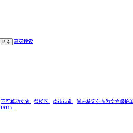
高级搜索
不可移动文物
鼓楼区
南街街道
尚未核定公布为文物保护
-1911）