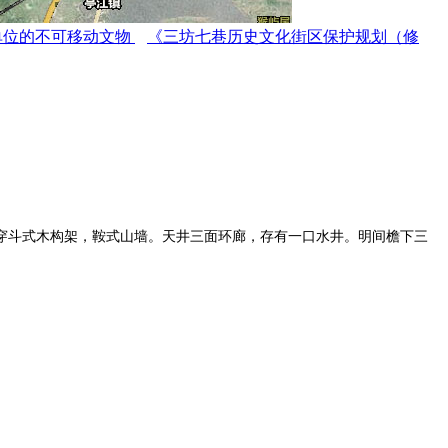
单位的不可移动文物
《三坊七巷历史文化街区保护规划（修
穿斗式木构架，鞍式山墙。天井三面环廊，存有一口水井。明间檐下三