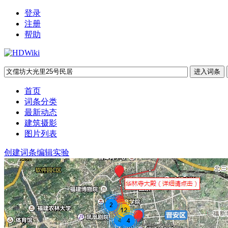
登录
注册
帮助
首页
词条分类
最新动态
建筑摄影
图片列表
创建词条
编辑实验