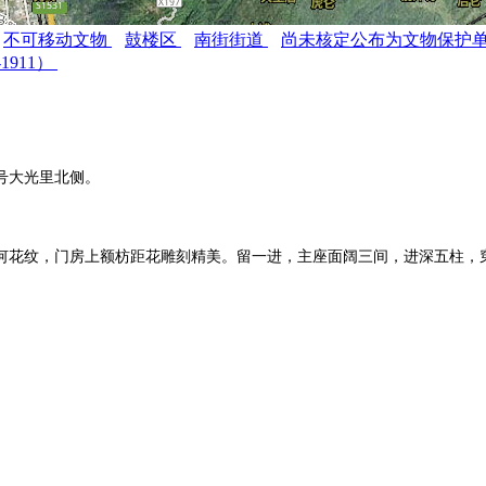
不可移动文物
鼓楼区
南街街道
尚未核定公布为文物保护
-1911）
号大光里北侧。
何花纹，门房上额枋距花雕刻精美。留一进，主座面阔三间，进深五柱，
福州老建筑
。
。