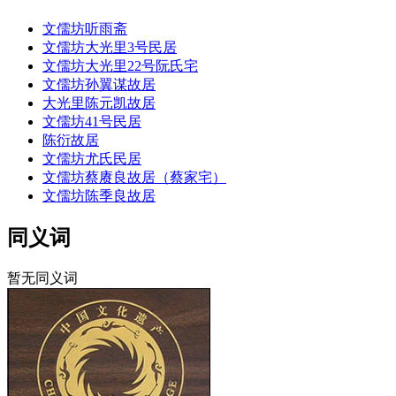
文儒坊听雨斋
文儒坊大光里3号民居
文儒坊大光里22号阮氏宅
文儒坊孙翼谋故居
大光里陈元凯故居
文儒坊41号民居
陈衍故居
文儒坊尤氏民居
文儒坊蔡赓良故居（蔡家宅）
文儒坊陈季良故居
同义词
暂无同义词