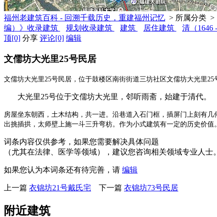
福州老建筑百科 - 回溯千载历史，重建福州记忆
> 所属分类 >
编）》收录建筑
规划收录建筑
建筑
居住建筑
清（1646 
顶
[0]
分享
评论
[0]
编辑
文儒坊大光里25号民居
文儒坊大光里
25
号民居，位于
鼓楼区南街街道三坊社区文儒坊大光里
25
大光里
25
号位于文儒坊大光里，邻听雨斋，始建于清代。
房屋坐东朝西，土木结构，共一进。沿巷道入石门框，插屏门上刻有几
出挑插拱，太师壁上施一斗三升弯枋。作为小式建筑有一定的历史价值
词条内容仅供参考，如果您需要解决具体问题
（尤其在法律、医学等领域），建议您咨询相关领域专业人士
如果您认为本词条还有待完善，请
编辑
上一篇
衣锦坊21号戴氏宅
下一篇
衣锦坊73号民居
附近建筑