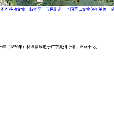
不可移动文物
鼓楼区
五凤街道
全国重点文物保护单位
十年（
1850年
）林则徐病逝于广东潮州行馆，归葬于此。
FZCU