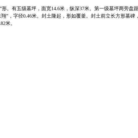
形。有五级墓坪，面宽14.6米，纵深37米。第一级墓坪两旁
翔”，字径0.46米。封土隆起，形如覆釜。封土前立长方形墓碑，
82米。
福州老建筑
。