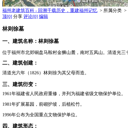
福州老建筑百科 - 回溯千载历史，重建福州记忆
> 所属分类 >
顶
[0]
分享
评论
[0]
编辑
林则徐墓
一、建筑名称：林则徐墓
位于福州市北郊铜盘马鞍村金狮山麓，南对五凤山。
清道光三
二、建筑创建：
FZCUO.COM
清道光六年（
1826
）林则徐为其父母而造。
三、建筑衍变：
福州老建筑百科（fzcuo.com）
1961年福建省人民政府重修，并列为福建省级文物保护单位。
1981年扩展墓园，前砌护坡，后植松竹。
1996年公布为全国重点文物保护单位。
四、建筑形态：