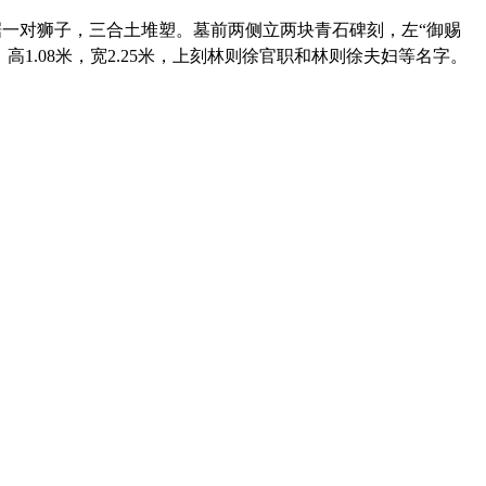
盘踞一对狮子，三合土堆塑。墓前两侧立两块青石碑刻，左“御赐
高1.08米，宽2.25米，上刻林则徐官职和林则徐夫妇等名字。