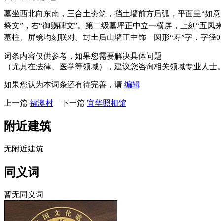
墓坐西北向东南，三合土夯筑，挡土墙前方后弧，平面呈“如意”
祭文”，右“御赐碑文”。第二级墓坪正中立一横屏，上刻“五凤来
墓柱、屏镜均刻联对。封土后山墙正中饰一圆形“寿”字，字径0.
词条内容仅供参考，如果您需要解决具体问题
（尤其在法律、医学等领域），建议您咨询相关领域专业人士
如果您认为本词条还有待完善，请
编辑
上一篇
福澳村
下一篇
宜华照相馆
附近建筑
无附近建筑
同义词
暂无同义词