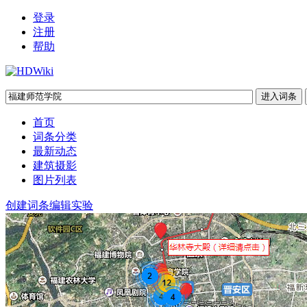
登录
注册
帮助
首页
词条分类
最新动态
建筑摄影
图片列表
创建词条
编辑实验