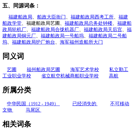
五、同源词条：
福州老建筑百科（fzcuo.com）
福建船政局
、
船政大臣衙门
、
福建船政局西考工所
、
福建
船政学堂
、福建船政局艺圃、
福建船政局总务处钟楼
、
福建船
政局轮机厂
、
福建船政局合拢机器厂
、
福建船政局天后宫
、
福
建船政局铜元厂
、
福建船政局一号船坞
、
福建船政局二号船
坞
、
福建船政局护厂炮台
、
海军福州造船所大门
同义词
艺圃
福州船政局艺圃
海军艺术学校
私立勤工
工业职业学校
省立航空机械商船职业学校
高航
所属分类
中华民国（1912 - 1949）
已经消失的
不可移动
文物
马尾区
相关词条