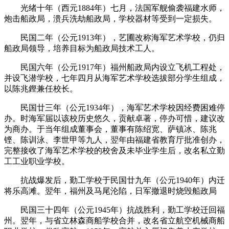
光绪十年（西元1884年）七月，法国军舰偷袭福建水师，
炮击船政局，溃兵洗劫船政局，学校器材等受到一定损失。
民国二年（公元1913年），艺圃改称海军艺术学校，仍归
船政局领导，培养目标为船政局技术工人。
民国六年（公元1917年）福州船政局内设立飞机工程处，
并设飞潜学校，七年四月从海军艺术学校选拔部分学生组成，
以陈兆鏗兼任校长。
福老建州筑
民国廿三年（公元1934年），海军艺术学校因经费困难停
办。时海军届以该校历史悠久，贡献卓著，停办可惜，建议改
为商办。于当年组成董事会，董事有陈绍宽、萨镇冰、陈兆
铿、陈训泳、李世甲等九人，翌年由福建省教育厅批准创办，
完整接收了海军艺术学校的校舍及未毕业学生后，改名私立勤
工工业职业学校。
抗战爆发后，勤工学校于民国廿九年（公元1940年）内迁
将乐高滩。翌年，福州及马尾沦陷，日军撤退时烧毁船政局
民国三十四年（公元1945年）抗战胜利，勤工学校迁回福
州。翌年，与省立林森商船学校合并，改名省立航空机械商船