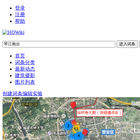
登录
注册
帮助
首页
词条分类
最新动态
建筑摄影
图片列表
创建词条
编辑实验