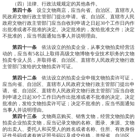
（四）法律、行政法规规定的其他条件。
第四十条
设立文物商店，应当向省、自治区、直辖市人
民政府文物行政主管部门提出申请。省、自治区、直辖市人民
政府文物行政主管部门应当自收到申请之日起30个工作日内作
出批准或者不批准的决定。决定批准的，发给批准文件；决定
不批准的，应当书面通知当事人并说明理由。
第四十一条
依法设立的拍卖企业，从事文物拍卖经营活
动的，应当有5名以上取得高级文物博物专业技术职务的文物
拍卖专业人员，并取得省、自治区、直辖市人民政府文物行政
主管部门发给的文物拍卖许可证。
第四十二条
依法设立的拍卖企业申领文物拍卖许可证，
应当向省、自治区、直辖市人民政府文物行政主管部门提出申
请。省、自治区、直辖市人民政府文物行政主管部门应当自收
到申请之日起30个工作日内作出批准或者不批准的决定。决定
批准的，发给文物拍卖许可证；决定不批准的，应当书面通知
当事人并说明理由。
福州老建筑
第四十三条
文物商店购买、销售文物，经营文物拍卖的
拍卖企业拍卖文物，应当记录文物的名称、图录、来源、文物
的出卖人、委托人和买受人的姓名或者名称、住所、有效身份
证件号码或者有效证照号码以及成交价格，并报省、自治区、