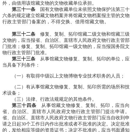
外，由借用该馆藏文物的文物收藏单位承担。
福州老建筑
第三十一条
国有文物收藏单位未依照文物保护法第三十
六条的规定建立馆藏文物档案并将馆藏文物档案报主管的文物
行政主管部门备案的，不得交换、借用馆藏文物。
来源：福
州老建筑百科（fzcuo.com）
第三十二条
修复、复制、拓印馆藏二级文物和馆藏三级
文物的，应当报省、自治区、直辖市人民政府文物行政主管部
门批准；修复、复制、拓印馆藏一级文物的，应当报国务院文
物行政主管部门批准。
第三十三条
从事馆藏文物修复、复制、拓印的单位，应
当具备下列条件：
（一）有取得中级以上文物博物专业技术职务的人员；
（二）有从事馆藏文物修复、复制、拓印所需的场所和技
术设备；
（三）法律、行政法规规定的其他条件。
第三十四条
从事馆藏文物修复、复制、拓印，应当向
省、自治区、直辖市人民政府文物行政主管部门提出申请。
省、自治区、直辖市人民政府文物行政主管部门应当自收到申
请之日起30个工作日内作出批准或者不批准的决定。决定批准
的，发给相应等级的资质证书；决定不批准的，应当书面通知