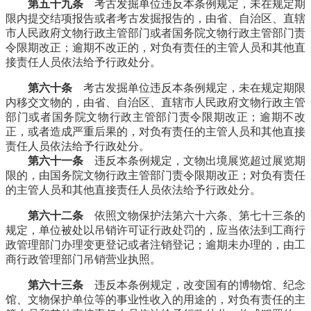
第五十九条
考古发掘单位违反本条例规定，未在规定期
限内提交结项报告或者考古发掘报告的，由省、自治区、直辖
市人民政府文物行政主管部门或者国务院文物行政主管部门责
令限期改正；逾期不改正的，对负有责任的主管人员和其他直
接责任人员依法给予行政处分。
第六十条
考古发掘单位违反本条例规定，未在规定期限
内移交文物的，由省、自治区、直辖市人民政府文物行政主管
部门或者国务院文物行政主管部门责令限期改正；逾期不改
正，或者造成严重后果的，对负有责任的主管人员和其他直接
责任人员依法给予行政处分。
福州老建筑百科网
第六十一条
违反本条例规定，文物出境展览超过展览期
限的，由国务院文物行政主管部门责令限期改正；对负有责任
的主管人员和其他直接责任人员依法给予行政处分。
第六十二条
依照文物保护法第六十六条、第七十三条的
规定，单位被处以吊销许可证行政处罚的，应当依法到工商行
政管理部门办理变更登记或者注销登记；逾期未办理的，由工
商行政管理部门吊销营业执照。
第六十三条
违反本条例规定，改变国有的博物馆、纪念
馆、文物保护单位等的事业性收入的用途的，对负有责任的主