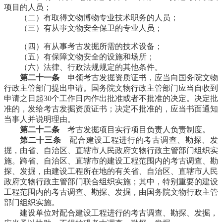
项目的人员；
（二）有取得文物博物专业技术职务的人员；
（三）有从事文物安全保卫的专业人员；
（四）有从事考古发掘所需的技术设备；
（五）有保障文物安全的设施和场所；
福州厝
（六）法律、行政法规规定的其他条件。
第二十一条
申领考古发掘资质证书，应当向国务院文物
行政主管部门提出申请。国务院文物行政主管部门应当自收到
申请之日起30个工作日内作出批准或者不批准的决定。决定批
准的，发给考古发掘资质证书；决定不批准的，应当书面通知
当事人并说明理由。
福州老建筑
第二十二条
考古发掘项目实行项目负责人负责制度。
第二十三条
配合建设工程进行的考古调查、勘探、发
掘，由省、自治区、直辖市人民政府文物行政主管部门组织实
施。跨省、自治区、直辖市的建设工程范围内的考古调查、勘
探、发掘，由建设工程所在地的有关省、自治区、直辖市人民
政府文物行政主管部门联合组织实施；其中，特别重要的建设
工程范围内的考古调查、勘探、发掘，由国务院文物行政主管
部门组织实施。
福州老建筑
建设单位对配合建设工程进行的考古调查、勘探、发掘，