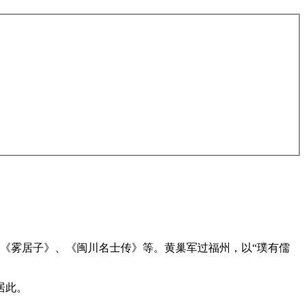
《雾居子》、《闽川名士传》等。黄巢军过福州，以“璞有儒
居
此。