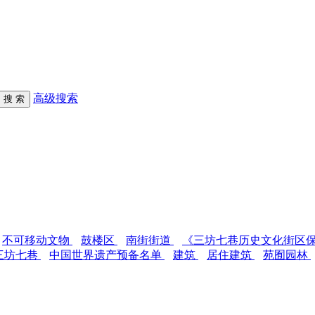
高级搜索
不可移动文物
鼓楼区
南街街道
《三坊七巷历史文化街区
三坊七巷
中国世界遗产预备名单
建筑
居住建筑
苑囿园林