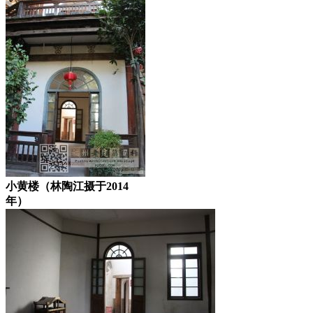
小黄楼（林陶江摄于2014
年）