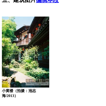
五、建筑图片
编辑本段
小黄楼（拍摄：池志
海/2013）
福州老建筑百科（fzcuo.com）