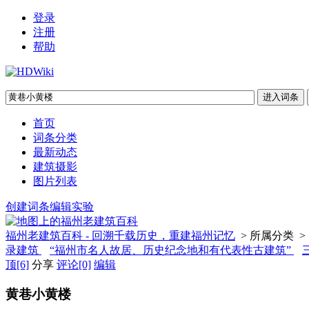
登录
注册
帮助
首页
词条分类
最新动态
建筑摄影
图片列表
创建词条
编辑实验
福州老建筑百科 - 回溯千载历史，重建福州记忆
> 所属分类 >
录建筑
“福州市名人故居、历史纪念地和有代表性古建筑”
顶
[6]
分享
评论
[0]
编辑
黄巷小黄楼