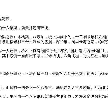
路院落。
十六架梁，前天井游廊环绕。
福州老建筑
梁之误）木构架，双坡顶，楼上为藏书阁，十二扇隔扇和六扇门
两条用糯米和三合土制成的雪洞，深10米，洞里云海苍茫，峥嵘
人通行，桥栏上刻有“知鱼乐处”四字。池后沿围墙堆砌假山
，其中东侧一座两层半亭，宝珠结顶，六角飞檐，青瓦红柱，雕
和倒座组成，正房面阔三间，进深约六间十六架；前天井游廊环
，山顶有一四分之一的八角亭。池塘东为方亭及游廊。池塘北
大，平面由一个八角形和普通长方形组成，栏杆及窗户雕刻精