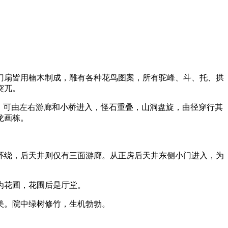
扇皆用楠木制成，雕有各种花鸟图案，所有驼峰、斗、托、拱
突兀。
，可由左右游廊和小桥进入，怪石重叠，山洞盘旋，曲径穿行其
龙画栋。
来源：福州老建筑百科（fzcuo.com）
绕，后天井则仅有三面游廊。从正房后天井东侧小门进入，为
为花圃，花圃后是厅堂。
美。院中绿树修竹，生机勃勃。