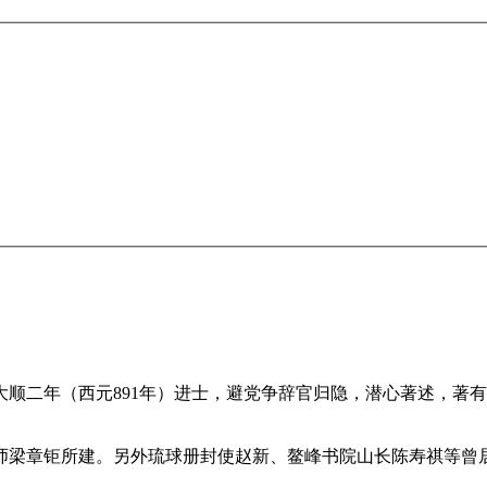
二年（西元891年）进士，避党争辞官归隐，潜心著述，著有
梁章钜所建。另外琉球册封使赵新、鳌峰书院山长陈寿祺等曾