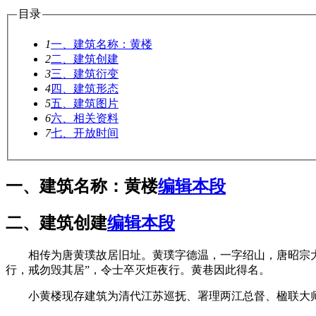
目录
1
一、建筑名称：黄楼
2
二、建筑创建
3
三、建筑衍变
4
四、建筑形态
5
五、建筑图片
6
六、相关资料
7
七、开放时间
一、建筑名称：黄楼
编辑本段
二、建筑创建
编辑本段
相传为唐黄璞故居旧址。黄璞字德温，一字绍山，唐昭宗大顺
行，戒勿毁其居”，令士卒灭炬夜行。黄巷因此得名。
小黄楼现存建筑为清代江苏巡抚、署理两江总督、楹联大师