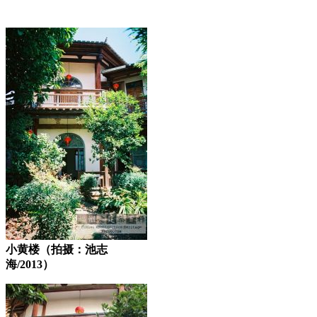
小黄楼（拍摄：池志
海/2013）