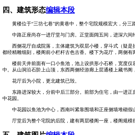
四、建筑形态
编辑本段
黄楼位于“三坊七巷”的黄巷中，整个宅院规模宏大，分三
中路正座尚存一进厅堂与门房。正堂面阔五间，进深六间约
西侧花厅自成院落，主体建筑为双层小楼，穿斗式（疑是抬
都经精雕细刻，楼阁前小栏杆古色古香。楼下为花厅，两侧有
楼前天井前面有一口小鱼池，池上设拱形小石桥，宽度仅容一
中。从山洞沿石阶上山顶，东西两侧经游廊上层通楼上藏书阁
花厅后为小院，更北建筑已毁。
东路进深较大，分前中后三部分。前部为住宅，由一进正房
中花园。
中花园以鱼池为中心，西南叫紧靠围墙和正座侧墙堆砌假山
厅堂后为整个宅院的后院，建有两层楼阁一座，楼阁规模很