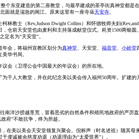
会在福州、也是在整个东亚建造的第二座教堂，与最早建成的茶亭街真神堂都
，北面就是湍急的闽江。原来这里有一座寺庙
天安寺
。
ev,Judson Dwight Collins）和怀德牧师夫妇(Rev,an
日，仓前天安堂也由麦利和主持落成献堂仪式。耗资1500两银
之定名为“天安堂”。
布道年会，将福州宣教区划分为
真神堂
、天安堂、
福音堂
、
小岭堂
立美华书局。
州年议会（卫理公会中国最大的年议会）的所在地。
扩为千人大教堂，并在此纪念美以美会传入福州50周年。扩建的天
民前往南洋沙捞越垦荒，冒着恶劣的自然条件和殖民地政府的严厉盘
民政府”不敢抗争，终为所趁。
到福州，在美以美会天安堂领复兴聚会。倪柝声（时名述祖）随其母来听
于虔诚被余慈度劝退（劝退理由为“太爱世界”）。