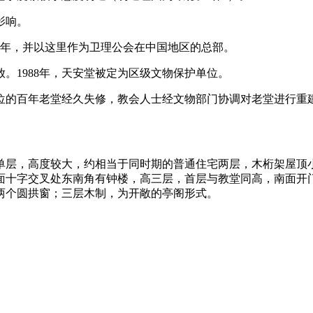
大影响。
0周年，并以这里作为卫理公会在中国地区的总部。
开放。1988年，天安堂被定为区级文物保护单位。
保护单位的百年老堂经久失修，教会人士经文物部门协调对老堂进行重
单层，高度较大，约相当于同时期的普通住宅两层，木桁架屋顶
面十字交叉处东南角有钟楼，高三层，首层与教堂同高，南面开
两个圆拱窗；三层木制，为开敞的亭阁形式。
FZCUO.COM