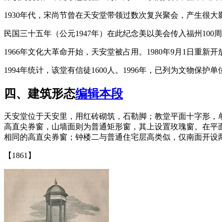
1930年代，宋尚节曾在天安堂带领过数次复兴聚会，产生很
民国三十五年（公元1947年）在此纪念美以美会传入福州10
1966年文化大革命开始，天安堂被占用。1980年9月1日重新
1994年统计，该堂有信徒1600人。1996年，已列为文物
四、建筑形态
编辑本段
天安堂位于天安里，用红砖砌筑，石勒脚；教堂平面十字形，
高直尖券窗，山墙面则为普通矩形窗，其上设置玫瑰窗。在平
相同的高直尖券窗；钟楼二与普通住宅层高类似，仅南面开设
【1861】