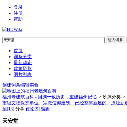
登录
注册
帮助
首页
词条分类
最新动态
建筑摄影
图片列表
创建词条
编辑实验
福州老建筑百科 - 回溯千载历史，重建福州记忆
> 所属分类 >
市级文物保护单位
宗教信仰建筑
已经整体新建的
原址新
顶
[13]
分享
评论
[9]
编辑
天安堂