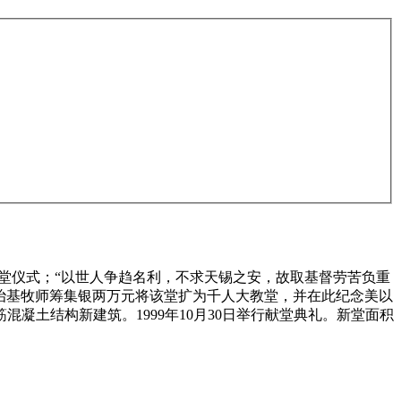
成、举行献堂仪式；“以世人争趋名利，不求天锡之安，故取基督劳苦负重
97年），黄治基牧师筹集银两万元将该堂扩为千人大教堂，并在此纪念美以
混凝土结构新建筑。1999年10月30日举行献堂典礼。新堂面积