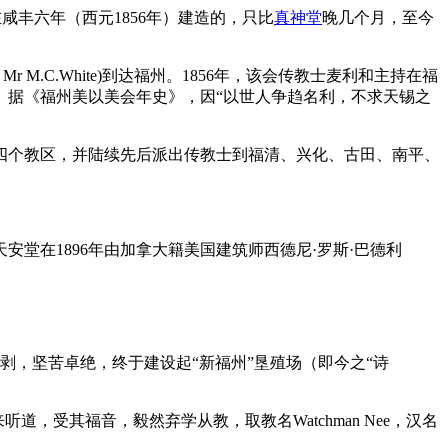
是在咸丰六年（西元1856年）建造的，只比
真神堂
晚几个月，至今
d Mr M.C.White)到达福州。1856年，该会传教士麦利和主持在福
圆。据《福州美以美会年史》，因“以世人争趋名利，不求天锡之
四个教区，并陆续先后派出传教士到福清、兴化、古田、南平、
安堂在1896年由加拿大籍美国建筑师西德尼·罗斯·巴德利
剥，坚苦卓绝，终于建设起“新福州”垦殖场（即今之“诗
道，受其福音，毅然弃学从教，取教名Watchman Nee，汉名