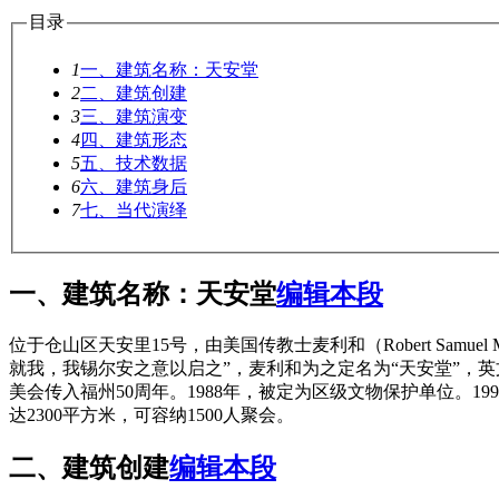
目录
1
一、建筑名称：天安堂
2
二、建筑创建
3
三、建筑演变
4
四、建筑形态
5
五、技术数据
6
六、建筑身后
7
七、当代演绎
一、建筑名称：天安堂
编辑本段
位于仓山区天安里15号，由美国传教士麦利和（Robert Samu
就我，我锡尔安之意以启之”，麦利和为之定名为“天安堂”，英文名Ch
美会传入福州50周年。1988年，被定为区级文物保护单位。1
达2300平方米，可容纳1500人聚会。
FZCUO
二、建筑创建
编辑本段