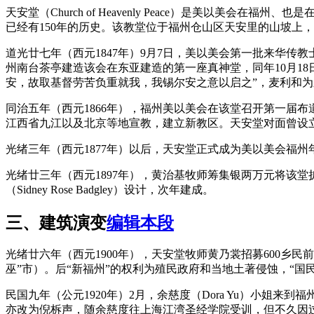
天安堂（Church of Heavenly Peace）是美以美
已经有150年的历史。该教堂位于福州仓山区天安里的山坡上
道光廿七年（西元1847年）9月7日，美以美会第一批来华传教士柯林教士（R
州南台茶亭建造该会在东亚建造的第一座真神堂，同年10月18
安，故取基督劳苦负重就我，我锡尔安之意以启之”，麦利和为
同治五年（西元1866年），福州美以美会在该堂召开第一届
江西省九江以及北京等地宣教，建立新教区。天安堂对面曾设
光绪三年（西元1877年）以后，天安堂正式成为美以美会福
光绪廿三年（西元1897年），黄治基牧师筹集银两万元将该堂
（Sidney Rose Badgley）设计，次年建成。
FZCUO.COM
三、建筑演变
编辑本段
光绪廿六年（西元1900年），天安堂牧师黄乃裳招募600乡
巫”市）。后“新福州”的权利为殖民政府和当地土著侵蚀，“国
民国九年（公元1920年）2月，余慈度（Dora Yu）小姐来
亦改为倪柝声，随余慈度往上海江湾圣经学院受训，但不久因过