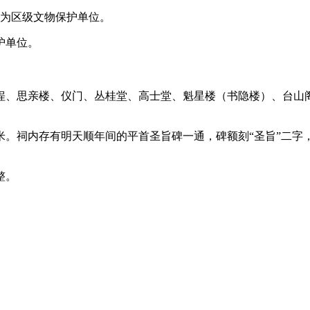
列为区级文物保护单位。
护单位。
思亲楼、仪门、丛桂堂、高士堂、魁星楼（书隐楼）、台山阁，纵
。祠内存有明天顺年间的平首圣旨碑一通，碑额刻“圣旨”二字，
整。