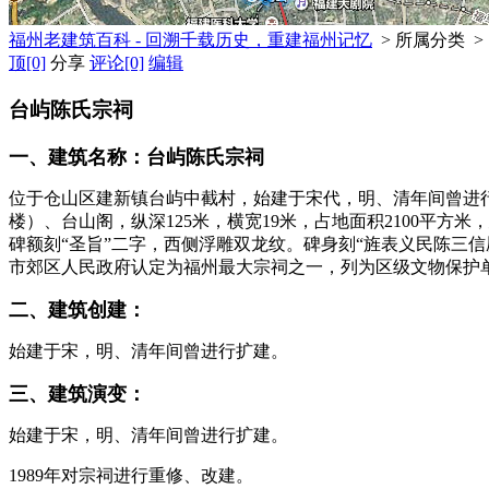
福州老建筑百科 - 回溯千载历史，重建福州记忆
> 所属分类 >
顶
[0]
分享
评论
[0]
编辑
台屿陈氏宗祠
一、建筑名称：台屿陈氏宗祠
位于仓山区建新镇台屿中截村，始建于宋代，明、清年间曾进行
楼）、台山阁，纵深125米，横宽19米，占地面积2100平
碑额刻“圣旨”二字，西侧浮雕双龙纹。碑身刻“旌表义民陈三信
市郊区人民政府认定为福州最大宗祠之一，列为区级文物保护单位
二、建筑创建：
始建于宋，明、清年间曾进行扩建。
三、建筑演变：
始建于宋，明、清年间曾进行扩建。
福州老建筑百科（fzcuo.c
1989年对宗祠进行重修、改建。