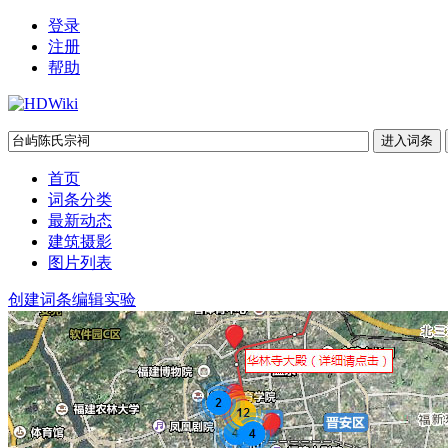
登录
注册
帮助
首页
词条分类
最新动态
建筑摄影
图片列表
创建词条
编辑实验