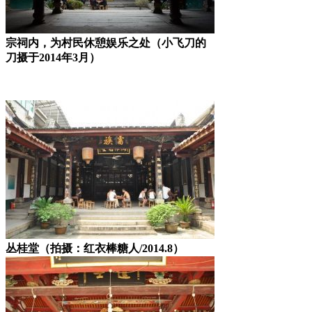
宗祠内，为村民休憩娱乐之处（小飞刀的
刀摄于2014年3月）
丛桂堂（拍摄：红衣棒糖人/2014.8）