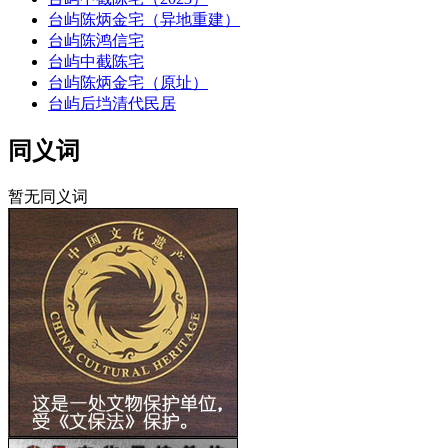
台屿陈炳金宅（异地重建）
台屿陈鸿信宅
台屿中截陈宅
台屿陈炳金宅（原址）
台屿后垱清代民居
同义词
暂无同义词