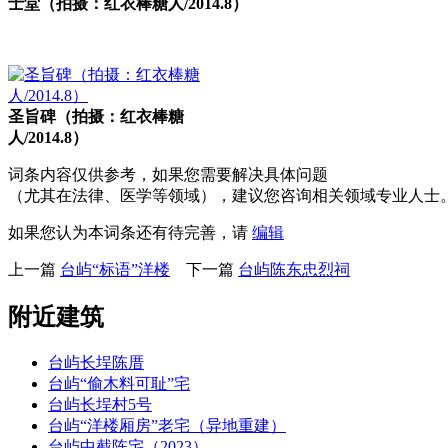
士堂（拍摄：红衣棒糖人/2014.8）
FZCUO
圣旨碑（拍摄：红衣棒糖
人/2014.8）
词条内容仅供参考，如果您需要解决具体问题
（尤其在法律、医学等领域），建议您咨询相关领域专业人士
如果您认为本词条还有待完善，请
编辑
上一篇
台屿“标语”洋楼
下一篇
台屿陈东忠烈祠
附近建筑
台屿长埕陈厝
台屿“偷木料可耻”宅
台屿长埕村5号
台屿“洋楼厢房”老宅（异地重建）
台屿中截陈宅（2023）