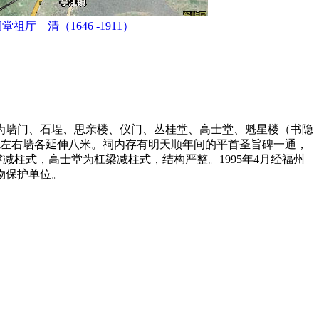
祠堂祖厅
清（1646 -1911）
次为墙门、石埕、思亲楼、仪门、丛桂堂、高士堂、魁星楼（书隐
倚山，左右墙各延伸八米。祠内存有明天顺年间的平首圣旨碑一通，
减柱式，高士堂为杠梁减柱式，结构严整。1995年4月经福州
物保护单位。