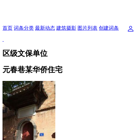
首页
词条分类
最新动态
建筑摄影
图片列表
创建词条
区级文保单位
元春巷某华侨住宅