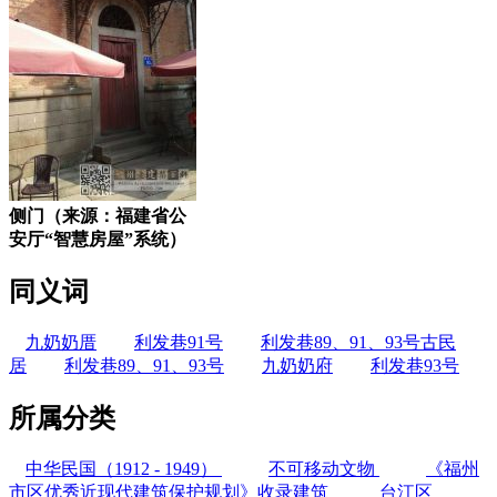
侧门（来源：福建省公
安厅“智慧房屋”系统）
同义词
九奶奶厝
利发巷91号
利发巷89、91、93号古民
居
利发巷89、91、93号
九奶奶府
利发巷93号
所属分类
中华民国（1912 - 1949）
不可移动文物
《福州
市区优秀近现代建筑保护规划》收录建筑
台江区