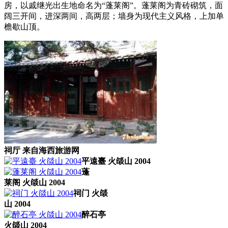
房，以戚继光出生地命名为“蓬莱阁”。蓬莱阁为青砖砌筑，面
阔三开间，进深两间，高两层；墙身为现代主义风格，上加单
檐歇山顶。
祠厅 来自海西旅游网
平遠臺 火燄山 2004
蓬
莱阁 火燄山 2004
祠门 火燄
山 2004
醉石亭
火燄山 2004