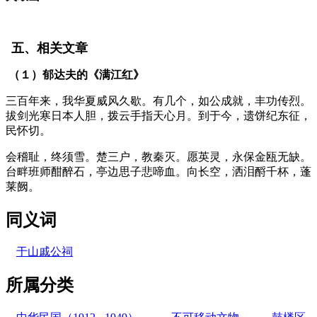
五、相关文章
（１）郁达夫的《满江红》
三百年来，我华夏威风久歇。有几个，如公成就，丰功传烈。
拔剑光寒日本人胆，拨云手指天心月。到于今，遗饼纪东征，
民怀切。
会稽耻，终须雪。楚三户，教秦灭。愿英灵，永保金瓯无缺。
台畔班师酣醉石，亭边思子悲啼血。向长空，洒泪酹千杯，蓬
莱阙
。
同义词
于山戚公祠
所属分类