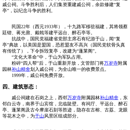
戚公祠。斗争胜利后，人们集资重建戚公祠，余款修建“复
亭”，以纪念斗争的胜利。
民国22年（西元1933年），十九路军移驻福建，其将领蔡
廷锴、蒋光鼐、戴戟等建平远台、醉石亭等。
抗战中，国民党福建省党部主席石有纪游于山，闻“复
亭”典故，以美国是盟国，恐惹盟友不高兴（国民党软骨头真
有传统了），下令拆毁复亭，改建为“蓬莱阁”。
“文化大革命”中，于山为军队占用。
粉碎“四人帮”后，于山重新开放，文管部门将
万岁寺
附属
园林
补山精舍
划入
戚公祠
，为全山唯一的收费景点。
1999年，戚公祠免费开放。
福州厝
四、建筑形态：
福州老建筑
戚公祠建在石岗之上，西邻
万岁寺
附属园林
补山精舍
，东
邻白云寺，南界于山宾馆，北临陡壁。有祠厅、平远台、醉石
亭、蓬莱阁及古今摩崖石刻等胜迹，隐存在古榕、古荔、龙眼
等花木之中，为
于山
风景区组成部分。