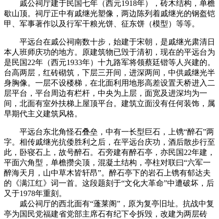
戚公祠厅建于民国七年（西元1918年），砖木结构，单檐
歇山顶。祠厅正中有戚继光塑像，两边陈列着戚继光的钢盔铠
甲、军事著作以及行军干粮光饼、征东饼（模型）等等。
平远台在戚公祠南数十步，始建于宋朝，是戚继光肃清日
本人班师庆功的地方。原建筑物已毁于清初，现在的平远台为
是民国22年（西元1933年）十九路军将领蔡廷锴等人兴建的。
台高两层，红砖砌筑，下层三开间，进深两间，中供戚继光半
身胸像。一层不设楼梯，在北面利用地形高差设置天桥进入二
层平台，平台周边有栏杆，中央为上层，面宽及进深均为一
间，北面有室外扶梯上屋顶平台。建筑立面没有任何装饰，属
早期代主义建筑风格。
平远台东北角怪石叠垒，中有一长型巨石，上镌“醉石”两
字。相传戚继光抗倭胜利之后，在平远台庆功，酒后散步行至
此，卧寝石上，故号醉石。石旁建有醉石亭，亦民国22年建，
平面六角型，单檐攒尖顶，混凝土结构，亭柱对联曰“六军一
醉海天月，山中草木皆轩昂”。醉石亭下的岩石上镌有郁达夫
的《满江红》词一首。这段题刻于“文化大革命”中遭破坏，后
又于1978年重刻。
林轶南
戚公祠厅的西北面有“蓬莱阁”，原为复亭旧址。抗战中复
亭为国民党福建省党部主席石有纪下令拆毁，改建为两层砖