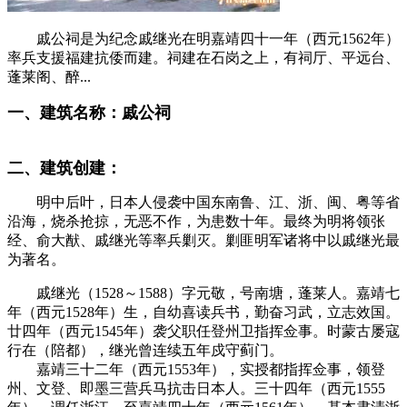
戚公祠是为纪念戚继光在明嘉靖四十一年（西元1562年）
率兵支援福建抗倭而建。祠建在石岗之上，有祠厅、平远台、
蓬莱阁、醉...
一、建筑名称：戚公祠
来源：福州老建筑百科
（fzcuo.com）
二、建筑创建：
福州老建筑百科网
明中后叶，日本人侵袭中国东南鲁、江、浙、闽、粤等省
沿海，烧杀抢掠，无恶不作，为患数十年。最终为明将领张
经、俞大猷、戚继光等率兵剿灭。剿匪明军诸将中以戚继光最
为著名。
戚继光（1528～1588）字元敬，号南塘，蓬莱人。嘉靖七
年（西元1528年）生，自幼喜读兵书，勤奋习武，立志效国。
廿四年（西元1545年）袭父职任登州卫指挥佥事。时蒙古屡寇
行在（陪都），继光曾连续五年戍守蓟门。
嘉靖三十二年（西元1553年），实授都指挥佥事，领登
州、文登、即墨三营兵马抗击日本人。三十四年（西元1555