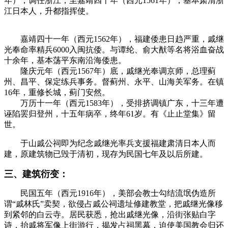
年），调任浙江，至嘉靖四十年（西元1561年），基本肃清浙
江日本人，升都指挥使。
嘉靖四十一年（西元1562年），福建倭患日趋严重，戚继
光奉命率精兵6000入闽抗倭。与谭纶、俞大猷等名将浴血奋战
十余年，基本荡平东南沿海倭患。
隆庆元年（西元1567年）底，戚继光奉调京师，总理蓟
州、昌平、保定练兵事务。督蓟州、永平、山海关军务。在镇
16年，重修长城，蓟门安然。
万历十一年（西元1583年），受排挤调镇广东，十三年遭
诬陷罢归登州，十五年病卒，终年61岁。有《止止堂集》留
世。
于山戚公祠即为纪念戚继光率兵支援福建肃清日本人而
建，原建筑物已毁于清初，现存为民国七年及以后所建。
三、建筑衍变：
民国五年（西元1916年），美部会教士勾结流氓伪造所
谓“戚林氏”卖契，欲侵占戚公祠遗址修建教堂，把戚继光像移
到紧邻的白云寺。居民获悉，抢出戚继光像，沿街张贴白字
诗，抬戚将军像上街游行，揭发占祠黑幕，迫使美国教会归还