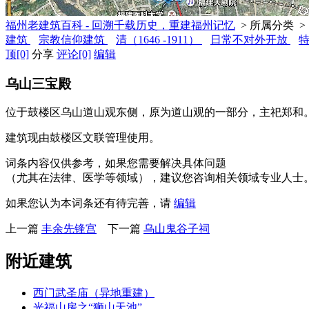
福州老建筑百科 - 回溯千载历史，重建福州记忆
> 所属分类 >
建筑
宗教信仰建筑
清（1646 -1911）
日常不对外开放
顶
[0]
分享
评论
[0]
编辑
乌山三宝殿
位于鼓楼区乌山道山观东侧，原为道山观的一部分，主祀郑和。
建筑现由鼓楼区文联管理使用。
词条内容仅供参考，如果您需要解决具体问题
（尤其在法律、医学等领域），建议您咨询相关领域专业人士
如果您认为本词条还有待完善，请
编辑
上一篇
丰余先锋宫
下一篇
乌山鬼谷子祠
附近建筑
西门武圣庙（异地重建）
光福山房之“狮山天池”