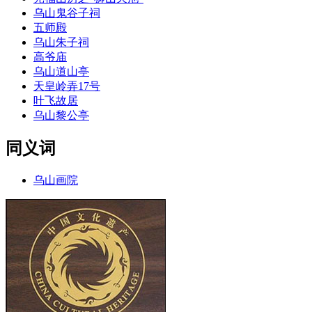
乌山鬼谷子祠
五师殿
乌山朱子祠
高爷庙
乌山道山亭
天皇岭弄17号
叶飞故居
乌山黎公亭
同义词
乌山画院