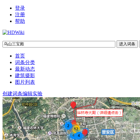
登录
注册
帮助
首页
词条分类
最新动态
建筑摄影
图片列表
创建词条
编辑实验