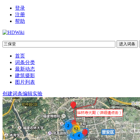
登录
注册
帮助
首页
词条分类
最新动态
建筑摄影
图片列表
创建词条
编辑实验