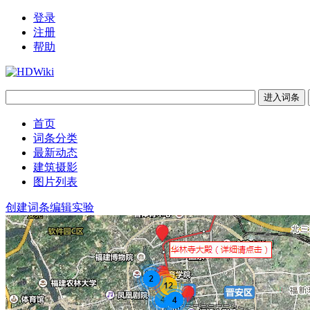
登录
注册
帮助
首页
词条分类
最新动态
建筑摄影
图片列表
创建词条
编辑实验