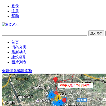
登录
注册
帮助
首页
词条分类
最新动态
建筑摄影
图片列表
创建词条
编辑实验