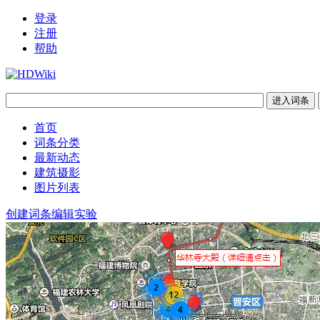
登录
注册
帮助
首页
词条分类
最新动态
建筑摄影
图片列表
创建词条
编辑实验