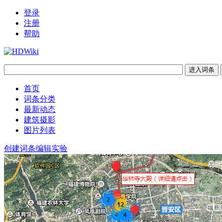
登录
注册
帮助
首页
词条分类
最新动态
建筑摄影
图片列表
创建词条
编辑实验