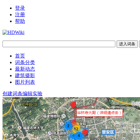
登录
注册
帮助
首页
词条分类
最新动态
建筑摄影
图片列表
创建词条
编辑实验