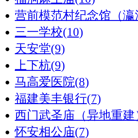
营前模范村纪念馆（瀛洲
三一学校(10)
天安堂(9)
上下杭(9)
马高爱医院(8)
福建美丰银行(7)
西门武圣庙（异地重建）
怀安相公庙(7)