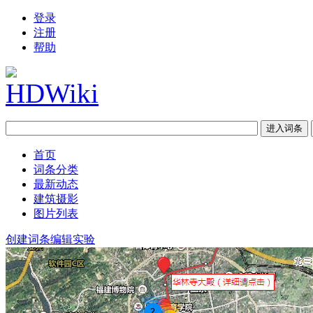
登录
注册
帮助
首页
词条分类
最新动态
建筑摄影
图片列表
创建词条
编辑实验