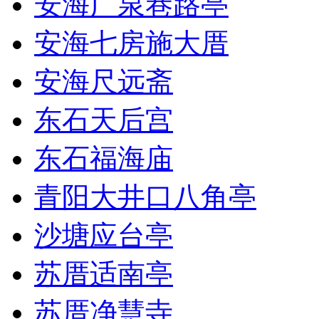
安海广泉巷路亭
安海七房施大厝
安海尺远斋
东石天后宫
东石福海庙
青阳大井口八角亭
沙塘应台亭
苏厝适南亭
苏厝净慧寺