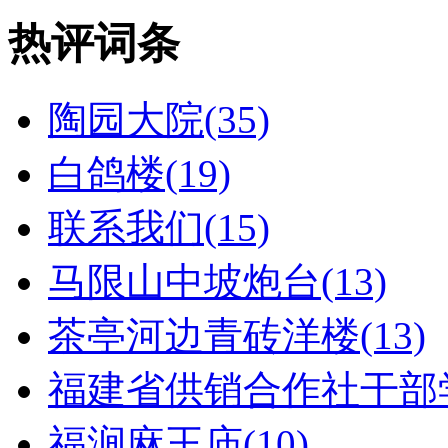
热评词条
陶园大院(35)
白鸽楼(19)
联系我们(15)
马限山中坡炮台(13)
茶亭河边青砖洋楼(13)
福建省供销合作社干部学
福涧麻王庙(10)