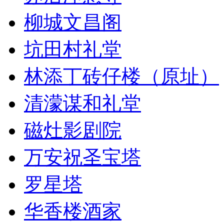
柳城文昌阁
坑田村礼堂
林添丁砖仔楼（原址）
清濛谋和礼堂
磁灶影剧院
万安祝圣宝塔
罗星塔
华香楼酒家