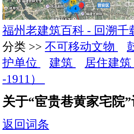
福州老建筑百科 - 回溯
分类 >>
不可移动文物
护单位
建筑
居住建
-1911）
关于“宦贵巷黄家宅院
返回词条