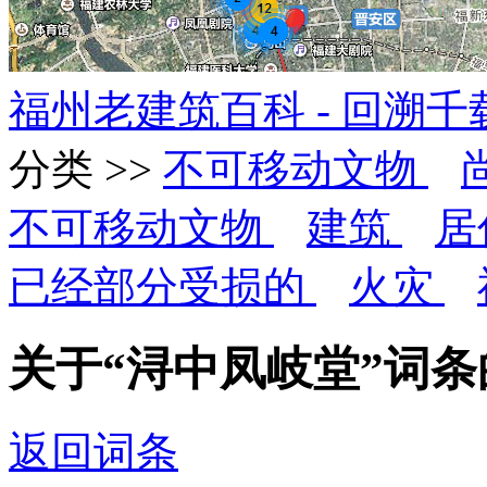
福州老建筑百科 - 回溯
分类 >>
不可移动文物
不可移动文物
建筑
居
已经部分受损的
火灾
关于“浔中凤岐堂”词
返回词条