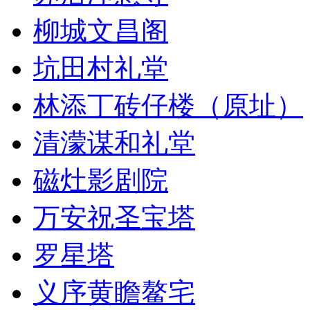
柳城文昌阁
坑田村礼堂
林添丁砖仔楼（原址）
清濛谋和礼堂
磁灶影剧院
万安祝圣宝塔
罗星塔
义序黄瞻鳌宅