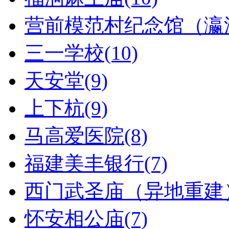
营前模范村纪念馆（瀛洲
三一学校(10)
天安堂(9)
上下杭(9)
马高爱医院(8)
福建美丰银行(7)
西门武圣庙（异地重建）
怀安相公庙(7)