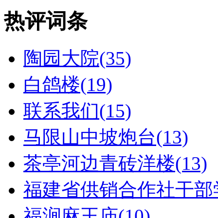
热评词条
陶园大院(35)
白鸽楼(19)
联系我们(15)
马限山中坡炮台(13)
茶亭河边青砖洋楼(13)
福建省供销合作社干部学
福涧麻王庙(10)