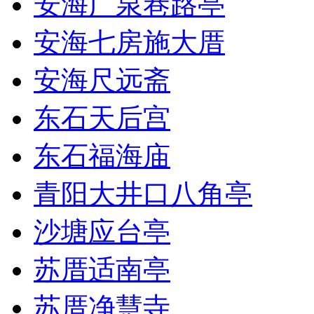
安海广泉巷路亭
安海七房施大厝
安海尺远斋
东石天后宫
东石福海庙
青阳大井口八角亭
沙塘应台亭
苏厝适南亭
苏厝净慧寺