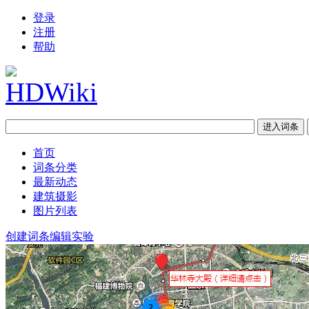
登录
注册
帮助
首页
词条分类
最新动态
建筑摄影
图片列表
创建词条
编辑实验