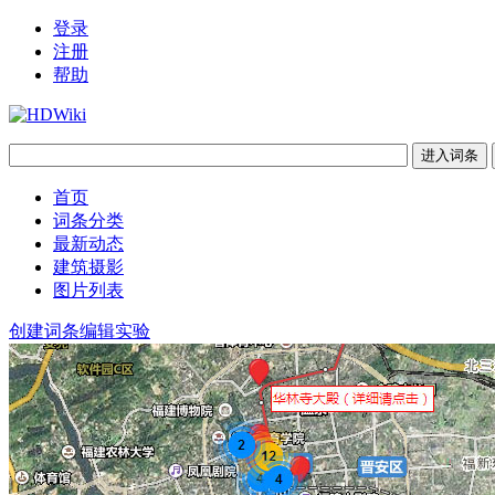
登录
注册
帮助
首页
词条分类
最新动态
建筑摄影
图片列表
创建词条
编辑实验