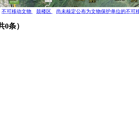
>
不可移动文物
鼓楼区
尚未核定公布为文物保护单位的不可
共
0
条）