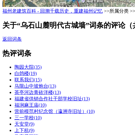
福州老建筑百科 - 回溯千载历史，重建福州记忆
>>所属分类 >
关于“乌石山麓明代古城墙”词条的评论（
返回词条
热评词条
陶园大院(35)
白鸽楼(19)
联系我们(15)
马限山中坡炮台(13)
茶亭河边青砖洋楼(13)
福建省供销合作社干部学校旧址(13)
福涧麻王庙(10)
营前模范村纪念馆（瀛洲寺旧址）(10)
三一学校(10)
天安堂(9)
上下杭(9)