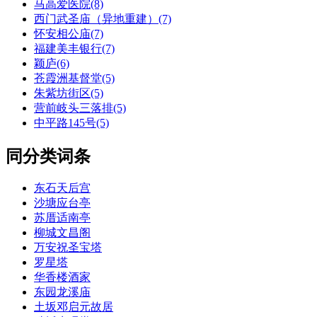
马高爱医院(8)
西门武圣庙（异地重建）(7)
怀安相公庙(7)
福建美丰银行(7)
颖庐(6)
苍霞洲基督堂(5)
朱紫坊街区(5)
营前岐头三落排(5)
中平路145号(5)
同分类词条
东石天后宫
沙塘应台亭
苏厝适南亭
柳城文昌阁
万安祝圣宝塔
罗星塔
华香楼酒家
东园龙溪庙
土坂邓启元故居