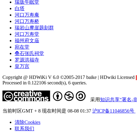
瑞坂牛眠堂
白塔
河口万寿庵
河口万寿桥
瑞岩山摩崖题刻群
河口万寿堂
福州府文庙
宛在堂
叠石张氏祠堂
罗源洪福寺
皇万宫
Copyright @ HDWiKi V 6.0 ©2005-2017 baike | HDwiki Licensed
Processed in 0.122106 second(s), 6 queries.
采用
知识共享“署名-非
当前时区GMT + 8 现在时间是 08-08 01:37
沪ICP备11046856号
清除Cookies
联系我们