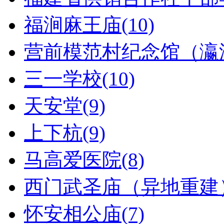
福涧麻王庙(10)
营前模范村纪念馆（瀛洲
三一学校(10)
天安堂(9)
上下杭(9)
马高爱医院(8)
西门武圣庙（异地重建）
怀安相公庙(7)