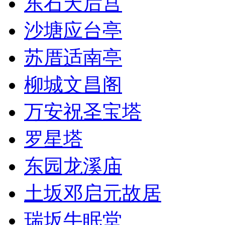
东石天后宫
沙塘应台亭
苏厝适南亭
柳城文昌阁
万安祝圣宝塔
罗星塔
东园龙溪庙
土坂邓启元故居
瑞坂牛眠堂