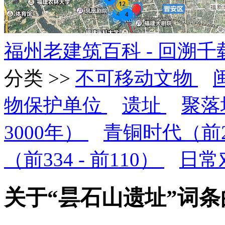
福州老建筑百科 - 回溯
分类 >>
不可移动文物
物保护单位
遗址
聚落
3000年）
青铜时代（前2
（前334 - 前110）
日常
关于“昙石山遗址”词