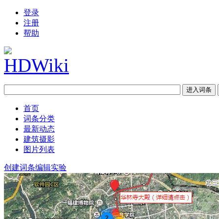
登录
注册
帮助
首页
词条分类
最新动态
建筑摄影
图片列表
创建词条
编辑实验