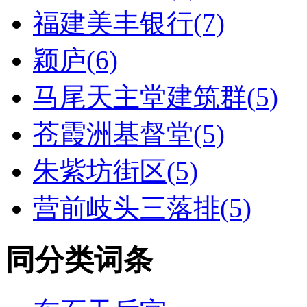
福建美丰银行(7)
颖庐(6)
马尾天主堂建筑群(5)
苍霞洲基督堂(5)
朱紫坊街区(5)
营前岐头三落排(5)
同分类词条