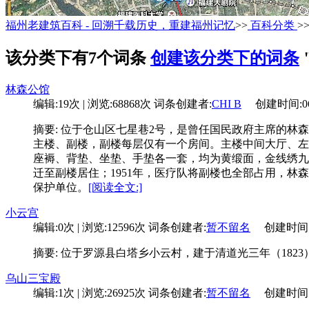
福州老建筑百科 - 回溯千载历史，重建福州记忆
>>
百科分类
>
该分类下有7个词条
创建该分类下的词条
林森公馆
编辑:19次 | 浏览:68868次
词条创建者:
CHI B
创建时间:06-1
摘要: 位于仓山区七星巷2号，是曾任国民政府主席的林
主楼、副楼，副楼每层仅有一个房间。主楼中间大厅、左
座褥、背垫、坐垫、手垫各一套，均为黄缎面，金线绣九
迁至副楼居住；1951年，医疗队将副楼也全部占用，林
保护单位。
[阅读全文:]
小云宫
编辑:0次 | 浏览:12596次
词条创建者:
暂不留名
创建时间:02-
摘要: 位于罗源县白塔乡小云村，建于清道光三年（1823
乌山三宝殿
编辑:1次 | 浏览:26925次
词条创建者:
暂不留名
创建时间:07-