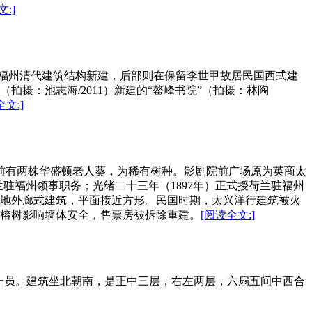
:]
部按福州清代建筑结构新建，后部则在保留李世甲故居民国西式建
拍摄：池志海/2011）新建的“鳌峰书院”（拍摄：林陶
全文:]
。建筑前有两株华盛顿老人葵，为稀有树种。影剧院前广场原为英商太
始署理荷兰驻福州领事职务；光绪二十三年（1897年）正式授荷兰驻福州
民地外廊式建筑，平面接近方形。民国时期，太兴洋行建筑被火
长的榕树影响墙体安全，售票房被拆除重建。
[阅读全文:]
帮一员。建筑坐北朝南，是正中三层，右左两层，六扇五间中西合