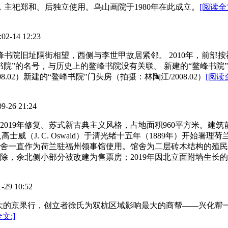
，主祀郑和。后独立使用。乌山画院于1980年在此成立。
[阅读全文
14 12:23
峰书院旧址隔街相望，西侧与李世甲故居紧邻。 2010年，前
”的名号，与历史上的鳌峰书院没有关联。 新建的“鳌峰书院”（
08.02）新建的“鳌峰书院"门头房（拍摄：林陶江/2008.02）
[阅读
6 21:24
年建成，2019年修复。苏式新古典主义风格，占地面积960平方米
国商人高士威（J. C. Oswald）于清光绪十五年（1889年）开
行馆舍一直作为荷兰驻福州领事馆使用。馆舍为二层砖木结构的殖
拆除，余北侧小部分被改建为售票房；2019年因北立面附墙生
9 10:52
模最大的京果行，创立者徐氏为双杭区域影响最大的商帮——兴化
文:]