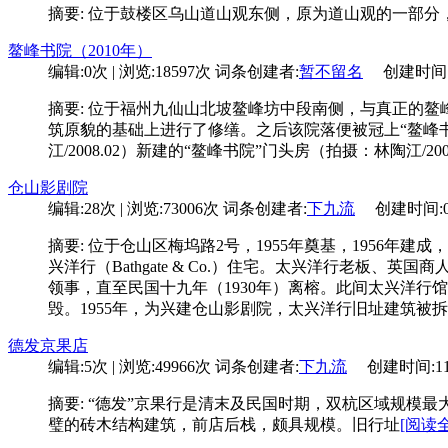
摘要: 位于鼓楼区乌山道山观东侧，原为道山观的一部分
鳌峰书院（2010年）
编辑:0次 | 浏览:18597次
词条创建者:
暂不留名
创建时间:02-
摘要: 位于福州九仙山北坡鳌峰坊中段南侧，与真正的鳌
筑原貌的基础上进行了修缮。之后该院落便被冠上“鳌峰书院
江/2008.02）新建的“鳌峰书院”门头房（拍摄：林陶江/20
仓山影剧院
编辑:28次 | 浏览:73006次
词条创建者:
下九流
创建时间:09-2
摘要: 位于仓山区梅坞路2号，1955年奠基，1956
兴洋行（Bathgate & Co.）住宅。太兴洋行老板、英
领事，直至民国十九年（1930年）离榕。此间太兴洋
毁。1955年，为兴建仓山影剧院，太兴洋行旧址建筑被
德发京果店
编辑:5次 | 浏览:49966次
词条创建者:
下九流
创建时间:11-2
摘要: “德发”京果行是清末及民国时期，双杭区域规
璧的砖木结构建筑，前店后栈，颇具规模。旧行址
[阅读全