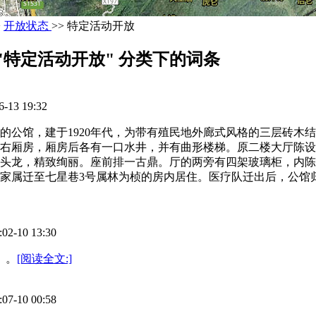
>
开放状态
>> 特定活动开放
"特定活动开放" 分类下的词条
3 19:32
森的公馆，建于1920年代，为带有殖民地外廊式风格的三层砖木
右厢房，厢房后各有一口水井，并有曲形楼梯。原二楼大厅陈设
头龙，精致绚丽。座前排一古鼎。厅的两旁有四架玻璃柜，内陈列
森家属迁至七星巷3号属林为桢的房内居住。医疗队迁出后，公馆归
10 13:30
）。
[阅读全文:]
10 00:58