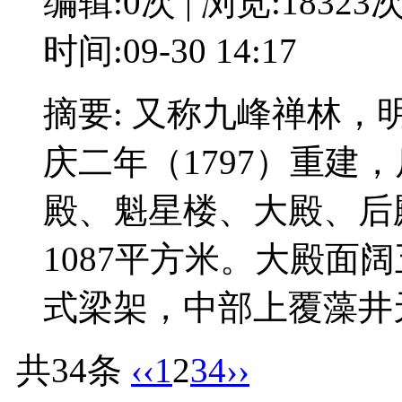
编辑:0次 | 浏览:18323
时间:09-30 14:17
摘要: 又称九峰禅林，
庆二年（1797）重建
殿、魁星楼、大殿、后
1087平方米。大殿面
式梁架，中部上覆藻井
共34条
‹‹
1
2
3
4
››