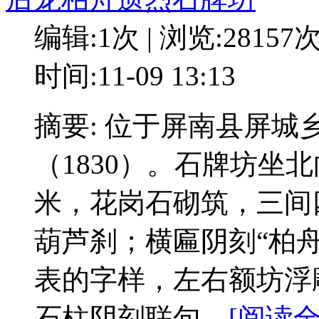
编辑:1次 | 浏览:28157
时间:11-09 13:13
摘要: 位于屏南县屏
（1830）。石牌坊坐
米，花岗石砌筑，三间
葫芦刹；横匾阴刻“柏
表的字样，左右额坊浮
石柱阴刻联句。
[阅读全