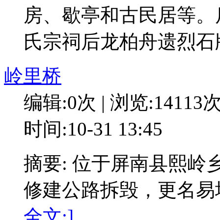
房、歇亭和古民居等。
氏宗祠后龙柏舟遗烈石
岭里桥
编辑:0次 | 浏览:14113
时间:10-31 13:45
摘要: 位于屏南县熙岭乡
修建公路拆毁，更名易
全文:]