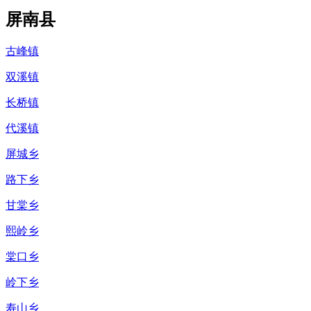
屏南县
古峰镇
双溪镇
长桥镇
代溪镇
屏城乡
路下乡
甘棠乡
熙岭乡
棠口乡
岭下乡
寿山乡