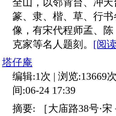
全山，以邻霄台、冲天
篆、隶、楷、草、行书
像，有宋代程师孟、陈
克家等名人题刻。
[阅读
塔仔庵
编辑:1次 | 浏览:13669
间:06-24 17:39
摘要: ［大庙路38号