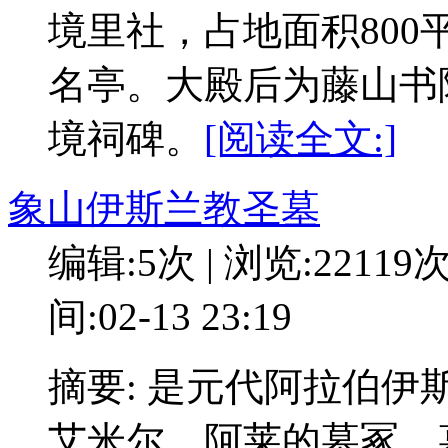
境里社，占地面积80
名亭。大殿后为藤山书
境祠碑。
[阅读全文:]
象山伊斯兰教圣墓
编辑:5次 | 浏览:22119
间:02-13 23:19
摘要: 是元代阿拉伯
艾米尔、阿莱的墓冢。