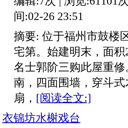
编辑:7次 | 浏览:61101
间:02-26 23:51
摘要: 位于福州市鼓
宅第。始建明末，面积2
名士郭阶三购此屋重修
南，四面围墙，穿斗式
扇，
[阅读全文:]
衣锦坊水榭戏台