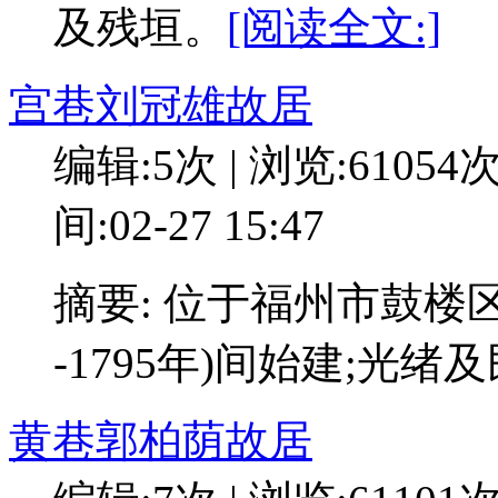
及残垣。
[阅读全文:]
宫巷刘冠雄故居
编辑:5次 | 浏览:61054
间:02-27 15:47
摘要: 位于福州市鼓楼区
-1795年)间始建;光
黄巷郭柏荫故居