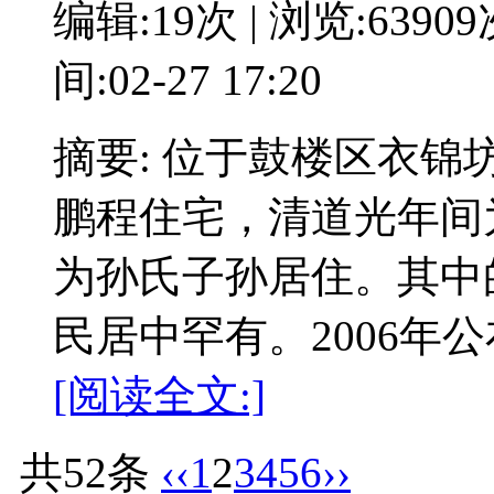
编辑:19次 | 浏览:6390
间:02-27 17:20
摘要: 位于鼓楼区衣锦
鹏程住宅，清道光年间
为孙氏子孙居住。其中
民居中罕有。2006年
[阅读全文:]
共52条
‹‹
1
2
3
4
5
6
››