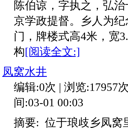
陈伯谅，字执之，弘治
京学政提督。乡人为纪
门，牌楼式高4米，宽3
构
[阅读全文:]
凤窝水井
编辑:0次 | 浏览:17957
间:03-01 00:03
摘要: 位于琅歧乡凤