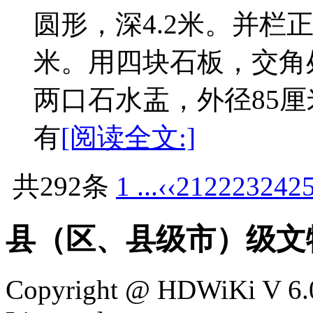
圆形，深4.2米。并栏
米。用四块石板，交角
两口石水盂，外径85厘
有
[阅读全文:]
共292条
1 ...
‹‹
21
22
23
24
2
县（区、县级市）级文
Copyright @ HDWiKi V 6.0