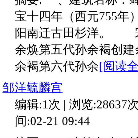
宝十四年（西元755
阳南迁古田杉洋。 宋
余焕第五代孙余褐创
余褐第六代孙余
[阅读全
邹洋毓麟宫
编辑:1次 | 浏览:28637
间:02-21 09:44