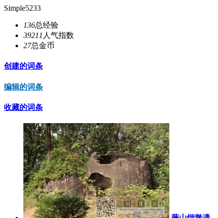
Simple5233
136
总经验
39211
人气指数
27
总金币
创建的词条
编辑的词条
收藏的词条
藤山烟墩遗