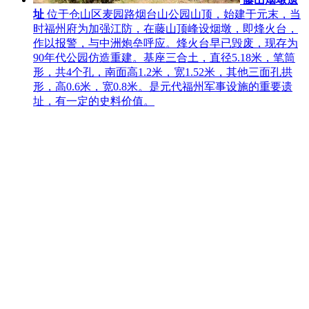
址
位于仓山区麦园路烟台山公园山顶，始建于元末，当
时福州府为加强江防，在藤山顶峰设烟墩，即烽火台，
作以报警，与中洲炮垒呼应。烽火台早已毁废，现存为
90年代公园仿造重建。基座三合土，直径5.18米，笔筒
形，共4个孔，南面高1.2米，宽1.52米，其他三面孔拱
形，高0.6米，宽0.8米。是元代福州军事设施的重要遗
址，有一定的史料价值。