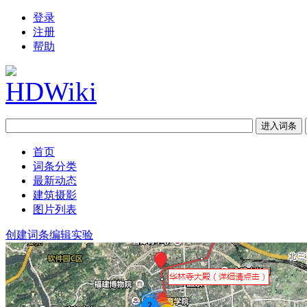
登录
注册
帮助
首页
词条分类
最新动态
建筑摄影
图片列表
创建词条
编辑实验