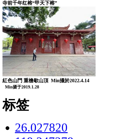
寺前千年红榕“甲天下榕”
紅色山門 重檐歇山頂 Min攝於2022.4.14
Min
摄于
2019.1.28
标签
26.027820