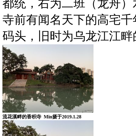
都统，右为二班（龙舟）
寺前有闻名天下的高宅千
码头，旧时为乌龙江江畔
流花溪畔的香积寺 Min摄于2019.1.28