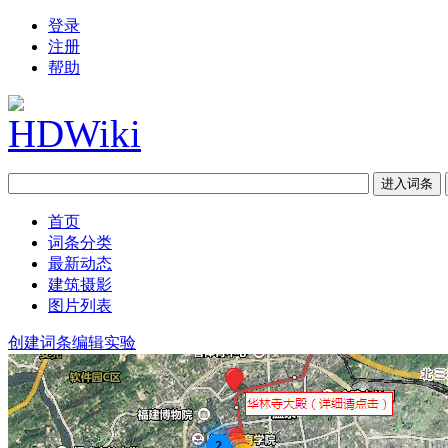
登录
注册
帮助
首页
词条分类
最新动态
建筑摄影
图片列表
创建词条
编辑实验