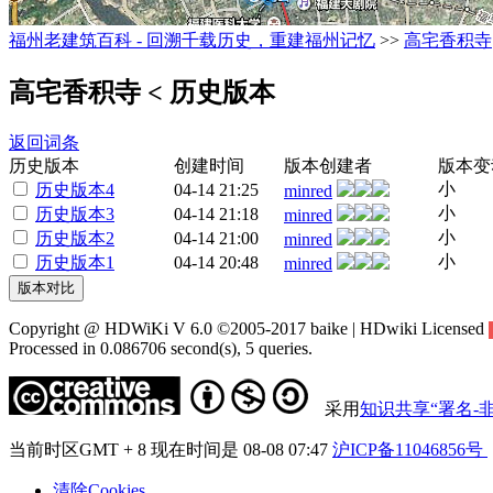
福州老建筑百科 - 回溯千载历史，重建福州记忆
>>
高宅香积寺
高宅香积寺
< 历史版本
返回词条
历史版本
创建时间
版本创建者
版本变
小
历史版本4
04-14 21:25
minred
小
历史版本3
04-14 21:18
minred
小
历史版本2
04-14 21:00
minred
小
历史版本1
04-14 20:48
minred
Copyright @ HDWiKi V 6.0 ©2005-2017 baike | HDwiki Licensed
Processed in 0.086706 second(s), 5 queries.
采用
知识共享“署名-非
当前时区GMT + 8 现在时间是 08-08 07:47
沪ICP备11046856号
清除Cookies