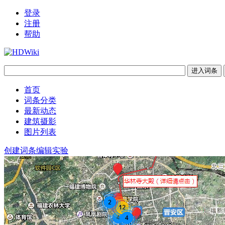
登录
注册
帮助
首页
词条分类
最新动态
建筑摄影
图片列表
创建词条
编辑实验