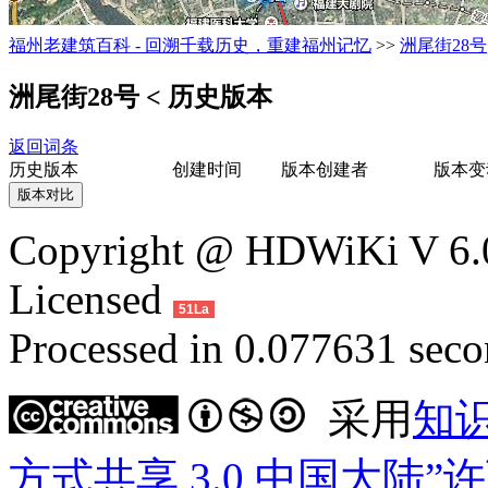
福州老建筑百科 - 回溯千载历史，重建福州记忆
>>
洲尾街28号
洲尾街28号
< 历史版本
返回词条
历史版本
创建时间
版本创建者
版本变
Copyright @ HDWiKi V 6.0
Licensed
51La
Processed in 0.077631 secon
采用
知
方式共享 3.0 中国大陆”