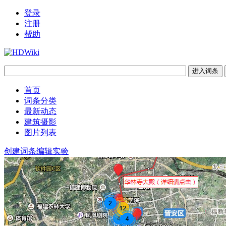
登录
注册
帮助
首页
词条分类
最新动态
建筑摄影
图片列表
创建词条
编辑实验