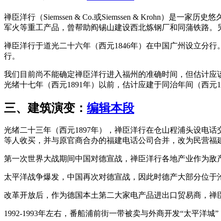
禅臣洋行（Siemssen & Co.或Siemssen & K
军火等重工产品，曾帮助阎锡山建设西北炼钢厂和同蒲铁路。
禅臣洋行于道光二十六年（西元1846年）在中国广州设立分
行。
我们目前尚不能确定禅臣洋行进入福州的准确时间，但估计应该在
光绪十七年（西元1891年）以前，估计应建于同治年间（西元1
三、建筑演变：
编辑本段
光绪二十三年（西元1897年），禅臣洋行在仓山程浦头设电话交
等人收买，并与原官商合办的福建电话公司合并，改为民营福
第一次世界大战期间中国对德宣战，禅臣洋行各地产业作为敌
太平洋战争爆发，中国再次对德宣战，因此时德产大部分位于沦
改革开放后，作为德国本土第二大家电产品进出口贸易商，禅
1992-1993年左右，番船浦前街一带被卖与外商开发“太平