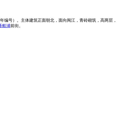
984年编号）。主体建筑正面朝北，面向闽江，青砖砌筑，高两
番船浦
前街。