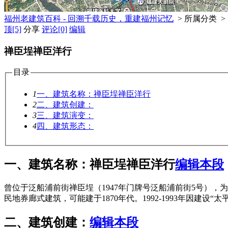
福州老建筑百科 - 回溯千载历史，重建福州记忆
> 所属分类 >
顶
[5]
分享
评论
[0]
编辑
禅臣埕禅臣洋行
目录
1
一、建筑名称：禅臣埕禅臣洋行
2
二、建筑创建：
3
三、建筑演变：
4
四、建筑形态：
一、建筑名称：禅臣埕禅臣洋行
编辑本段
曾位于泛船浦前街禅臣埕（1947年门牌号泛船浦前街5号），为
民地券廊式建筑，可能建于1870年代。1992-1993年因建设“
二、建筑创建：
编辑本段