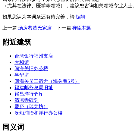
（尤其在法律、医学等领域），建议您咨询相关领域专业人士
如果您认为本词条还有待完善，请
编辑
上一篇
汤房巷董氏家庙
下一篇
禅臣花园
附近建筑
台湾银行福州支店
大和馆
闽海关旧办公楼
粤华坊
闽海关员工宿舍（海关巷5号）
福建邮务总局旧址
裕昌洋行仓库
清凉寺碑刻
爱庐（瑞荣坊）
泛船浦怡和洋行办公楼
同义词