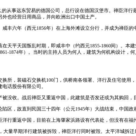
rohn）是一家历史悠久的从事远东贸易的德国公司，总行设在德国汉堡市
另外也经营日用商品，并向欧洲出口中国土产。
行。咸丰六年（西元1856年）在上海外滩设立分行，并成为禅臣
天平天国叛乱时期，即咸丰中（约西元1855-1860间）。
861-1874年）。当时的主持人员为何人，建筑为何机构设计，
换所，装磁石交换机100门，供桥南各领署、洋行及住宅使用，名
建电话股份有限公司。
来源：福州老建筑百科（fzcuo.com）
产被没收。战后禅臣又重返中国，此建筑是否发还或为其购回，
陷区，故直到民国三十四年（公元1945年）大战结束，中国
臣洋行重返中国，目前在上海肇家浜路设有代表处，但没有在福
洋城”，大量早期洋行建筑被拆毁，禅臣洋行同时被毁。太平洋城拆迁