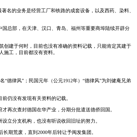
。禅臣洋行最著名的业务是经营工厂和铁路的成套设备，以及西药、染料、
的中国总部，在天津、汉口、青岛、福州等重要商埠陆续开辟分
本建筑创建于何时，目前也没有准确的资料记载，只能肯定其建于
何人施工，目前都没有资料。
“德律风”；民国元年（公元1912年）“德律风”为刘健庵兄弟
目前仍没有发现有关资料的记载。
政府才再次查封德国在华产业，分期分批遣送德侨回国。
林轶南
州设立分支机构，也没有听说收回旧址的努力。
后长期荒废，直到2000年后转让予闽发集团。