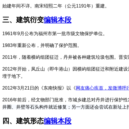
始建年间不详。
南宋绍熙二年（公元1191年）重建。
三、建筑衍变
编辑本段
1961年9月公布为福州市第一批市级文物保护单位。
1983年重新公布，并明确了保护范围
。
林轶南
2011年，随着横屿组团征迁，丹井被各种建筑垃圾包围。晋
2012年开始，凤丘山（即牛港山）因横屿组团征迁和附近建
埋于地下。
2012年3月21日的《东南快报》以《
网友痛心疾首，发微博呼
2016年前后，经文物部门批准，市城乡建总对丹井进行保护性
井圈、井壁等石头构件就近修复；另一方面还会尝试在新址上
四、建筑形态
编辑本段