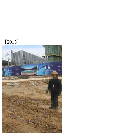
【2015】
FZCUO