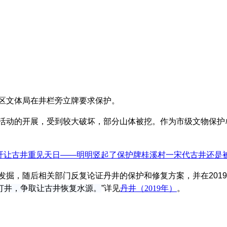
安区文体局在井栏旁立牌要求保护。
设活动的开展，受到较大破坏，部分山体被挖。
作为市级文物保护
吁让古井重见天日——明明竖起了保护牌桂溪村一宋代古井还是
发掘，随后相关部门反复论证丹井的保护和修复方案，并在2019
打井，争取让古井恢复水源。
”详见
丹井（2019年）
。
福州老建