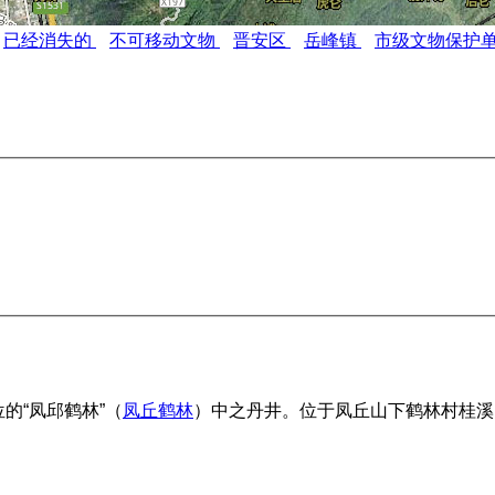
已经消失的
不可移动文物
晋安区
岳峰镇
市级文物保护
的“凤邱鹤林”（
凤丘鹤林
）中之丹井。位于凤丘山下鹤林村桂