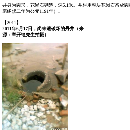
井身为圆形，花岗石砌造，深5.1米。井栏用整块花岗石凿成圆圈
宗绍熙二年为公元1191年）。
【2011】
2011年6月17日，尚未遭破坏的丹井（来
源：章开铨先生拍摄）