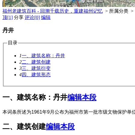
福州老建筑百科 - 回溯千载历史，重建福州记忆
> 所属分类 >
顶
[1]
分享
评论
[0]
编辑
丹井
目录
1
一、建筑名称：丹井
2
二、建筑创建
3
三、建筑衍变
4
四、建筑形态
一、建筑名称：丹井
编辑本段
本词条所述为1961年9月公布为福州市第一批市级文物保护单位
二、建筑创建
编辑本段