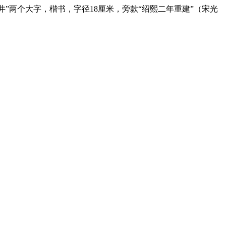
井”两个大字，楷书，字径18厘米，旁款“绍熙二年重建”（宋光