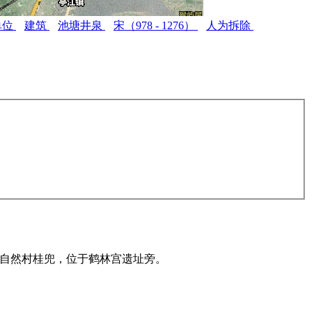
单位
建筑
池塘井泉
宋（978 - 1276）
人为拆除
溪自然村桂兜，位于鹤林宫遗址旁。
福州老建筑