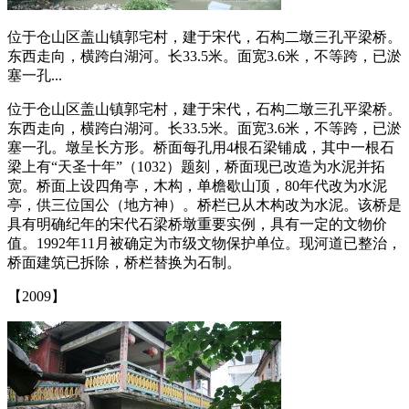
位于仓山区盖山镇郭宅村，建于宋代，石构二墩三孔平梁桥。
东西走向，横跨白湖河。长33.5米。面宽3.6米，不等跨，已淤
塞一孔...
位于仓山区盖山镇郭宅村，建于宋代，石构二墩三孔平梁桥。
东西走向，横跨白湖河。长33.5米。面宽3.6米，不等跨，已淤
塞一孔。墩呈长方形。桥面每孔用4根石梁铺成，其中一根石
梁上有“天圣十年”（1032）题刻，桥面现已改造为水泥并拓
宽。桥面上设四角亭，木构，单檐歇山顶，80年代改为水泥
亭，供三位国公（地方神）。桥栏已从木构改为水泥。该桥是
具有明确纪年的宋代石梁桥墩重要实例，具有一定的文物价
值。1992年11月被确定为市级文物保护单位。现河道已整治，
桥面建筑已拆除，桥栏替换为石制。
【2009】
福州老建筑