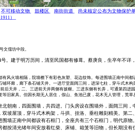
不可移动文物
鼓楼区
南街街道
尚未核定公布为文物保护
-1911）
来源：福州老建筑百科（fzcuo.com）
号
文儒坊中段。
4
号。建于明万历间，清至民国都有修葺。蔡庚良，生卒年不详
都有风火墙相隔，院墙檐下有彩色灰塑、花边纹饰。每进围墙正南中间都
石铺环廊，廊下条石铺天井。一进厅堂面阔三间，进深七柱，穿斗式木构
有前后天井，二、三进前天井两侧有披榭。三进东侧有长弄，可通第四进
笼等旧家具。但因长期无人居住，假山、鱼池已废，花木无人管理，荒草
坐北朝南，四面围墙，共四进。门头房设在围墙外，面阔三间，
，双坡屋顶，穿斗式木构架，斗拱、挂洛、垂柱雕刻精美。第二
进围墙正南中间都设有石框门，全座共有三个石框门，明代原物
房都按清光绪年间安放着红柴、床铺、箱笼等旧物，但长期没有