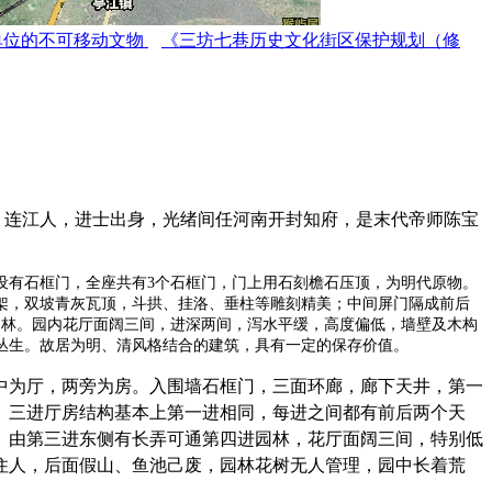
单位的不可移动文物
《三坊七巷历史文化街区保护规划（修
，连江人，进士出身，光绪间任河南开封知府，是末代帝师陈宝
设有石框门，全座共有
3
个石框门，门上用石刻檐石压顶，为明代原物。
架，双坡青灰瓦顶，斗拱、挂洛、垂柱等雕刻精美；中间屏门隔成前后
园林。园内花厅面阔三间，进深两间，泻水平缓，高度偏低，墙壁及木构
丛生。故居为明、清风格结合的建筑，具有一定的保存价值。
中为厅，两旁为房。入围墙石框门，三面环廊，廊下天井，第一
、三进厅房结构基本上第一进相同，每进之间都有前后两个天
。由第三进东侧有长弄可通第四进园林，花厅面阔三间，特别低
住人，后面假山、鱼池己废，园林花树无人管理，园中长着荒