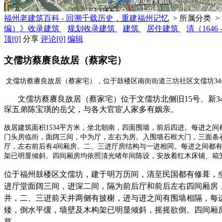
福州老建筑百科 - 回溯千载历史，重建福州记忆
> 所属分类 >
编）》收录建筑
规划收录建筑
建筑
居住建筑
清（1646 
顶
[0]
分享
评论
[0]
编辑
文儒坊蔡赓良故居（蔡家宅）
文儒坊蔡赓良故居（蔡家宅），位于
鼓楼区南街街道三坊社区文儒坊
34
文儒坊蔡赓良故居（蔡家宅）位于文儒坊北侧旧
15
号、新
3
琛五弟陈宝璜的岳父，与各大官宦人家多有姻亲。
故居建筑面积
1534
平方米，坐北朝南，四面围墙，前后四进。每进之间
门头房临街，面阔三间，中为厅，左右为房。入围墙石框大门，三面条
厅，左右前后有
4
间厢房。二、三进厅房结构与一进相同。每进之间都
架已明显倾斜。四间厢房均依照清光绪年间陈设，安放着红木床铺、箱
位于福州鼓楼区文儒坊，建于明万历间，清至民国都有修葺，
进厅堂面阔三间，进深二间，隔为前后厅和前后左右四间厢房
并，二、三进前天井两侧有披榭，进与进之间有围墙相隔，每
矮，倒水平缓，墙壁及木构架已明显倾斜，摇摇欲倒。四间厢
草。