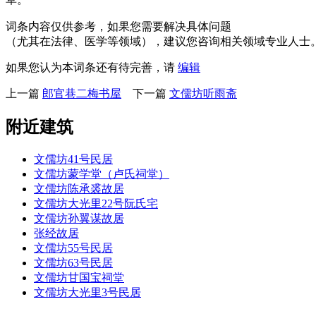
词条内容仅供参考，如果您需要解决具体问题
（尤其在法律、医学等领域），建议您咨询相关领域专业人士
如果您认为本词条还有待完善，请
编辑
上一篇
郎官巷二梅书屋
下一篇
文儒坊听雨斋
附近建筑
文儒坊41号民居
文儒坊蒙学堂（卢氏祠堂）
文儒坊陈承裘故居
文儒坊大光里22号阮氏宅
文儒坊孙翼谋故居
张经故居
文儒坊55号民居
文儒坊63号民居
文儒坊甘国宝祠堂
文儒坊大光里3号民居