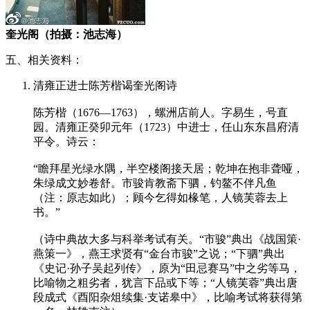
奎光阁（拍摄：池志海）
五、相关资料：
清雍正进士陈芳楷谒奎光阁诗
陈芳楷（1676—1763），螺洲店前人。字易生，号直
园。清雍正癸卯元年（1723）中进士，任山东东昌府清
平令。诗云：
“瞻拜星光绿水隅，半空楼阁接天居；乾坤在抱非聋哑，
朱绿成文妙卷舒。市骏肯教斋下驷，钓鳌不伴凡鱼
（注：原志如此）；顾今乞得如椽笔，人镜芙蓉去上
书。”
（诗中典故大多与科举考试有关。“市骏”典出《战国策·
燕策一》，燕王求贤有“金台市骏”之说；“下驷”典出
《史记·孙子吴起列传》，原为“田忌赛马”中之劣等马，
比喻物之粗劣者，犹言下品或下等；“人镜芙蓉”典出唐
段成式《酉阳杂俎续集·支诺皋中》，比喻考试将获得第