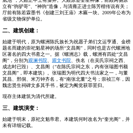
凰池”，大殿正中上有藻井。大殿原塑奎星神像，前殿两侧原
立有“驹驴哥”、“神驹”造像，与清雍正进士陈芳楷传说有关；
厅前有陈若霖墨书《创建三刘王庙》木匾一块。2009年公布为
省级文物保护单位。
二、建筑创建：
始建于明代，原为螺洲陈氏族长为祝愿子弟们文运亨通、金榜
题名而建的崇祀魁星神的场所“文昌阁”，同时也是古代螺洲地
区著名的四大书斋之一。据《螺洲志》载，螺洲有四处“文昌
阁”，分别为
观澜书院
、
观文书院
、佚名（在吴氏宗祠之西、
成志时已毁）、文昌阁（“在陈氏宗祠之东，内有张瑞图书额
文昌阁”，即本建筑）。张瑞图为明代四大书法家之一，与董
其昌、邢侗、米万钟齐名，有“南张北董”之号；崇祯三年，因
魏忠贤生祠碑文多其手书，被定为阉党获罪罢归。
现存主体建筑为清代所建。
三、建筑演变：
始建于明末，原祀文魁帝君。本建筑何时改名为“奎光阁”，并
未有详细记载。
FZCUO.COM