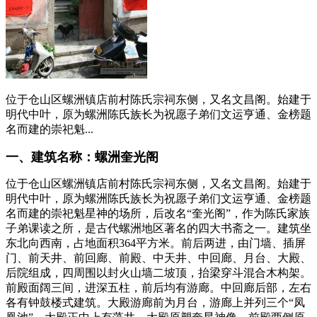
位于仓山区螺洲镇店前村陈氏宗祠东侧，又名文昌阁。始建于
明代中叶，原为螺洲陈氏族长为祝愿子弟们文运亨通、金榜题
名而建的崇祀魁...
一、建筑名称：螺洲奎光阁
位于仓山区螺洲镇店前村陈氏宗祠东侧，又名文昌阁。始建于
明代中叶，原为螺洲陈氏族长为祝愿子弟们文运亨通、金榜题
名而建的崇祀魁星神的场所，后改名“奎光阁”，作为陈氏家族
子弟课读之所，是古代螺洲地区著名的四大书斋之一。建筑坐
东北向西南，占地面积364平方米。前后两进，由门墙、插屏
门、前天井、前回廊、前殿、中天井、中回廊、月台、大殿、
后院组成，四周围以封火山墙二坡顶，抬梁穿斗混合木构架。
前殿面阔三间，进深五柱，前后均有游廊。中回廊后部，左右
各有钟鼓楼式建筑。大殿游廊前为月台，游廊上并列三个“凤