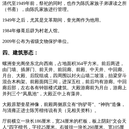
清代至1949年前，祭祀的同时，也作为陈氏家族子弟课读之所
（书斋），由陈氏家族进行管理。
1949年之后，尤其是文革期间，奎光阁作为他用。
1984年修葺后辟为村老人馆。
2009年公布为省级文物保护单位。
四、建筑形态：
螺洲奎光阁坐东北向西南，占地面积364平方米。前后两进，
由门墙、插屏门、前天井、前回廊、前殿、中天井、中回廊、
月台、大殿、后院组成，四周围以封火山墙二坡顶，抬梁穿斗
混合木构架。前殿面阔三间，进深五柱，前后均有游廊。中回
廊后部，左右各有钟鼓楼式建筑。大殿游廊前为月台，游廊上
并列三个“凤凰池”，大殿正中上有藻井。
大殿原塑奎星神像，前殿两侧原立有“驹驴哥”、“神驹”造像，
与清雍正进士陈芳楷传说有关（见相关资料）。
厅前横立一块长186厘米，宽24厘米的栏板，板上阴刻“文会天
人”四字楷书，字径25厘米。右披挂一块长260厘米、宽105厘