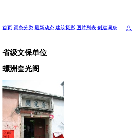
首页
词条分类
最新动态
建筑摄影
图片列表
创建词条
省级文保单位
螺洲奎光阁