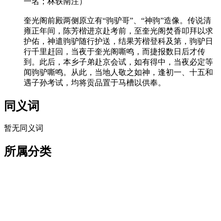
一名；林轶南注）
奎光阁前殿两侧原立有“驹驴哥”、“神驹”造像。传说清
雍正年间，陈芳楷进京赴考前，至奎光阁焚香叩拜以求
护佑，神遣驹驴随行护送，结果芳楷登科及第，驹驴日
行千里赶回，当夜于奎光阁嘶鸣，而捷报数日后才传
到。此后，本乡子弟赴京会试，如有得中，当夜必定等
闻驹驴嘶鸣。从此，当地人敬之如神，逢初一、十五和
遇子孙考试，均将贡品置于马槽以供奉。
同义词
暂无同义词
所属分类
不可移动文物
仓山区
螺洲镇
《福建省历
史文化名镇福州市仓山区螺洲镇保护规划（2018—2030年）》
收录建筑
省级文物保护单位
建筑
祠堂祖厅
清（1646 -1911）