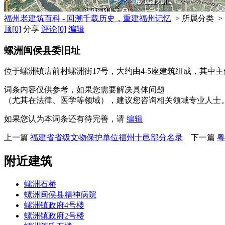
福州老建筑百科 - 回溯千载历史，重建福州记忆
> 所属分类 >
顶
[0]
分享
评论
[0]
编辑
螺洲闽侯县委旧址
位于螺洲镇店前村螺洲街17号，大约由4-5座建筑组成，其中
词条内容仅供参考，如果您需要解决具体问题
（尤其在法律、医学等领域），建议您咨询相关领域专业人士
如果您认为本词条还有待完善，请
编辑
上一篇
福建省省级文物保护单位福州十邑部分名录
下一篇
粤
附近建筑
螺洲石桥
螺洲闽侯县精神病院
螺洲镇政府4号楼
螺洲镇政府2号楼