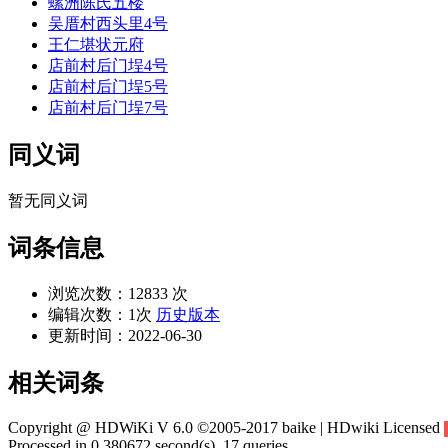
螺洲陈氏五楼
吴厝村西头里4号
王仁堪状元府
店前村后门埕4号
店前村后门埕5号
店前村后门埕7号
同义词
暂无同义词
词条信息
浏览次数：
12833 次
编辑次数：
1次
历史版本
更新时间：
2022-06-30
相关词条
Copyright @ HDWiKi V 6.0 ©2005-2017 baike | HDwiki Licensed
Processed in 0.380672 second(s), 17 queries.