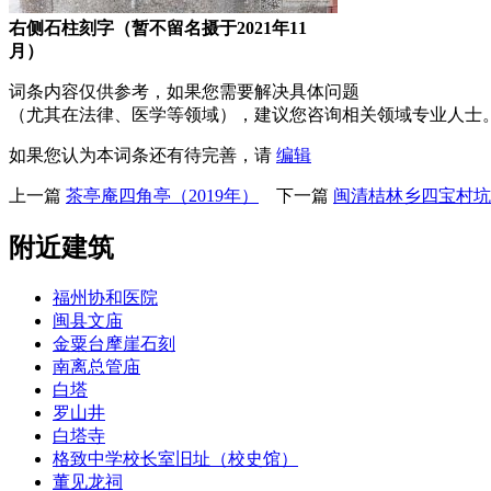
右侧石柱刻字（暂不留名摄于2021年11
月）
词条内容仅供参考，如果您需要解决具体问题
（尤其在法律、医学等领域），建议您咨询相关领域专业人士
如果您认为本词条还有待完善，请
编辑
上一篇
茶亭庵四角亭（2019年）
下一篇
闽清桔林乡四宝村坑
附近建筑
福州协和医院
闽县文庙
金粟台摩崖石刻
南离总管庙
白塔
罗山井
白塔寺
格致中学校长室旧址（校史馆）
董见龙祠