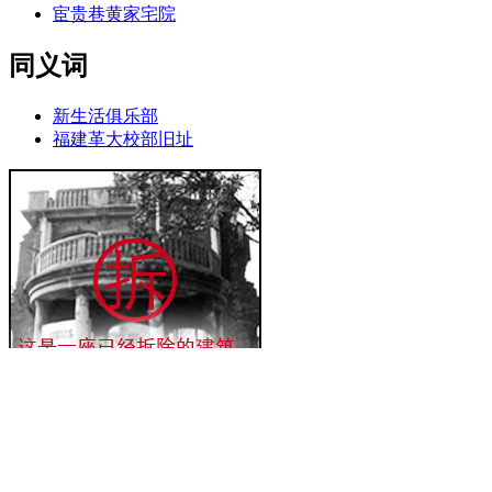
宦贵巷黄家宅院
同义词
新生活俱乐部
福建革大校部旧址
词条信息