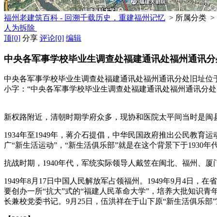
福州老建筑百科 - 回溯千载历史，重建福州记忆
> 所属分类 >
人为拆除
顶
[0]
分享
评论
[0]
编辑
中央各军事学校毕业生调查处福建通讯处福州通讯分
中央各军事学校毕业生调查处福建通讯处福州通讯分处旧址位
小字：“中央各军事学校毕业生调查处福建通讯处福州通讯分处，
福州老建筑
新权路附近，清朝时期学府众多，现协和医院太平间当时是闽
1934年至1949年，蒋介石提倡，中华民国政府推出公民教
广“新生活运动”，“新生活俱乐部”就是在这个背景下于1930年
抗战时期，1940年代，军统实际领导人戴笠在闽北、福州、
1949年8月17日中国人民解放军占领福州。1949年9月4
要创办一所“抗大”式的“福建人民革命大学”，培养大批知识
长兼校党委书记。9月25日，伍洪祥在于山下原“新生活俱乐部