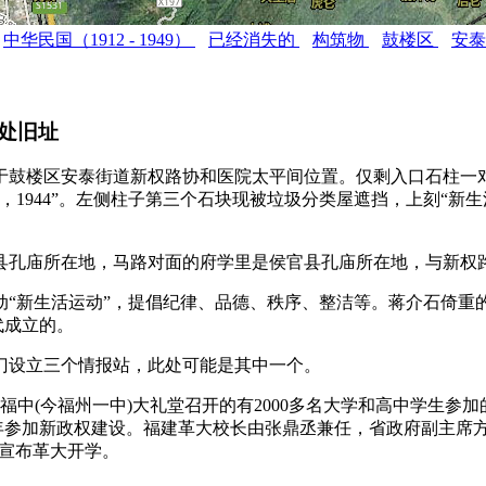
中华民国（1912 - 1949）
已经消失的
构筑物
鼓楼区
安
处旧址
于鼓楼区安泰街道新权路协和医院太平间位置。仅剩入口石柱一
1944”。左侧柱子第三个石块现被垃圾分类屋遮挡，上刻“新
县孔庙所在地，马路对面的府学里是侯官县孔庙所在地，与新权
育运动“新生活运动”，提倡纪律、品德、秩序、整洁等。蒋介石
代成立的。
厦门设立三个情报站，此处可能是其中一个。
日，在省福中(今福州一中)大礼堂召开的有2000多名大学和高中学
青年参加新政权建设。福建革大校长由张鼎丞兼任，省政府副主席
”宣布革大开学。