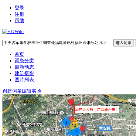
登录
注册
帮助
首页
词条分类
最新动态
建筑摄影
图片列表
创建词条
编辑实验