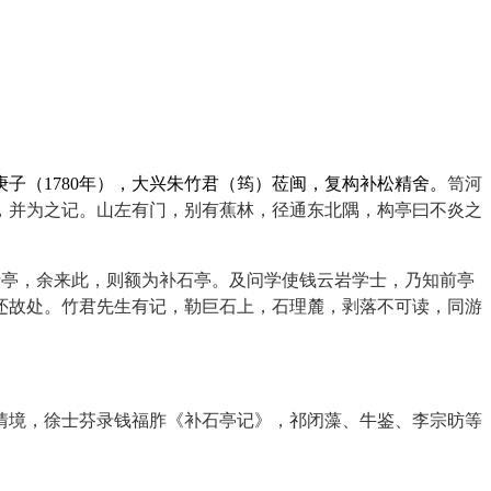
笥河
子（1780年），大兴朱竹君（筠）莅闽，复构补松精舍。
，并为之记。山左有门，别有蕉林，径通东北隅，构亭曰不炎之
士亭，余来此，则额为补石亭。及问学使钱云岩学士，乃知前亭
还故处。竹君先生有记，勒巨石上，石理麓，剥落不可读，同游
情境，徐士芬录钱福胙《补石亭记》，祁闭藻、牛鉴、李宗昉等