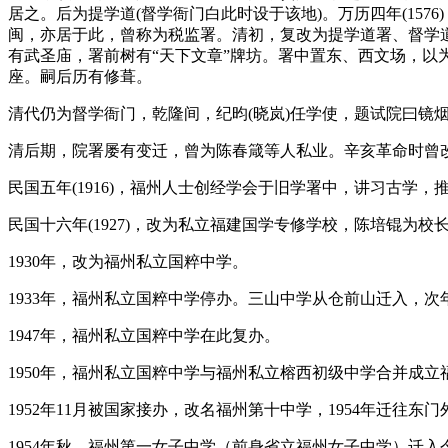
居之。后为提学道(督学衙门白此时设于该地)。万历四年(1576
闽，亦居于此，曾称为税监署。清初，复改为提学道署、督学
有武圣庙，署前树有“天下文章”牌坊。署中置东、西文场，以为试
座。嗣后历有修葺。
清代仍为督学衙门，乾隆间，纪昀(晓岚)任学使，题试院曰镜
清后期，院署屡有变迁，曾为陈春箴等人私业。辛亥革命时曾
民国五年(1916)，福州人士创经学会于旧学署中，讲习古学
民国十六年(1927)，改为私立福建国学专修学校，陈培锟为校长，
1930年，改为福州私立国粹中学。
1933年，福州私立国粹中学停办。三山中学从仓前山迁入，次
1947年，福州私立国粹中学在此复办。
1950年，福州私立国粹中学与福州私立榕西初级中学合并成
1952年11月被国家接办，改名福州第十中学，1954年迁往东
1954年秋，福州第一女子中学（前身省立福州女子中学）迁入