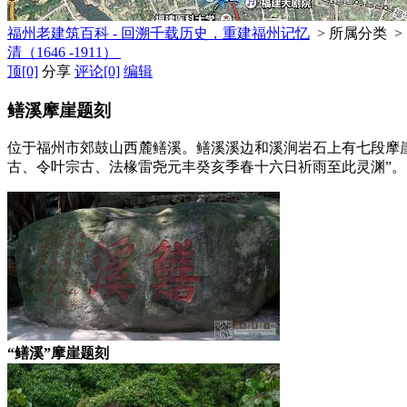
福州老建筑百科 - 回溯千载历史，重建福州记忆
> 所属分类 >
清（1646 -1911）
顶
[0]
分享
评论
[0]
编辑
鳝溪摩崖题刻
位于福州市郊鼓山西麓鳝溪。鳝溪溪边和溪涧岩石上有七段摩崖石
古、令叶宗古、法椽雷尧元丰癸亥季春十六日祈雨至此灵渊”。
“鳝溪”摩崖题刻