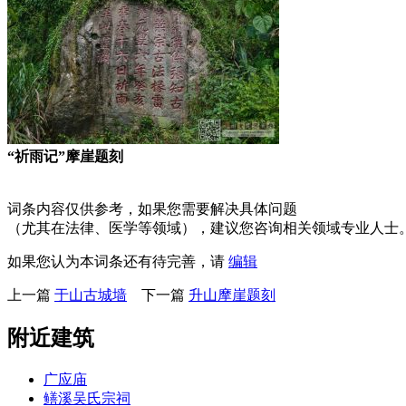
“祈雨记”摩崖题刻
林轶南
词条内容仅供参考，如果您需要解决具体问题
（尤其在法律、医学等领域），建议您咨询相关领域专业人士
如果您认为本词条还有待完善，请
编辑
上一篇
于山古城墙
下一篇
升山摩崖题刻
附近建筑
广应庙
鳝溪吴氏宗祠