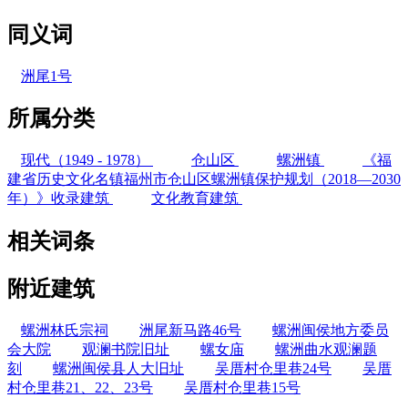
同义词
洲尾1号
所属分类
现代（1949 - 1978）
仓山区
螺洲镇
《福
建省历史文化名镇福州市仓山区螺洲镇保护规划（2018—2030
年）》收录建筑
文化教育建筑
相关词条
附近建筑
螺洲林氏宗祠
洲尾新马路46号
螺洲闽侯地方委员
会大院
观澜书院旧址
螺女庙
螺洲曲水观澜题
刻
螺洲闽侯县人大旧址
吴厝村仓里巷24号
吴厝
村仓里巷21、22、23号
吴厝村仓里巷15号