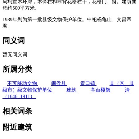
周均置木环廊，木倚栏和靠背花格栏干，花格门、窗。建筑面
积约500平方米。
1989年列为第一批县级文物保护单位。中祀杨龟山、文昌帝
君。
同义词
暂无同义词
所属分类
不可移动文物
闽侯县
青口镇
县（区、县
级市）级文物保护单位
建筑
亭台楼阙
清
（1646 -1911）
相关词条
附近建筑