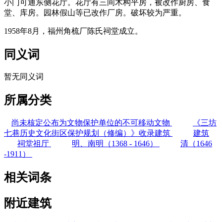
小门可通东侧花厅。花厅有三间木构平房，被改作厨房、食
堂、库房。园林假山等已改作厂房。破坏较为严重。
1958年8月，福州角梳厂陈氏祠堂成立。
同义词
暂无同义词
所属分类
尚未核定公布为文物保护单位的不可移动文物
《三坊
七巷历史文化街区保护规划（修编）》收录建筑
建筑
祠堂祖厅
明、南明（1368 - 1646）
清（1646
-1911）
相关词条
附近建筑