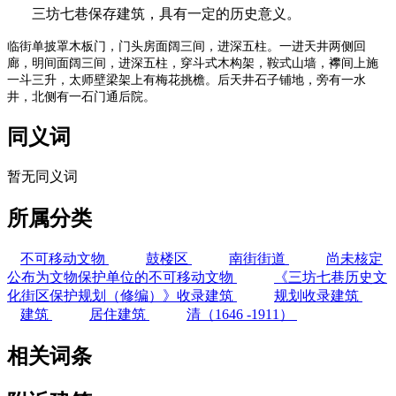
三坊七巷保存建筑，具有一定的历史意义。
临街单披罩木板门，门头房面阔三间，进深五柱。一进天井两侧回
廊，明间面阔三间，进深五柱，穿斗式木构架，鞍式山墙，襻间上施
一斗三升，太师壁梁架上有梅花挑檐。后天井石子铺地，旁有一水
井，北侧有一石门通后院。
同义词
暂无同义词
所属分类
不可移动文物
鼓楼区
南街街道
尚未核定
公布为文物保护单位的不可移动文物
《三坊七巷历史文
化街区保护规划（修编）》收录建筑
规划收录建筑
建筑
居住建筑
清（1646 -1911）
相关词条