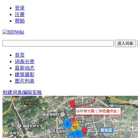
登录
注册
帮助
首页
词条分类
最新动态
建筑摄影
图片列表
创建词条
编辑实验