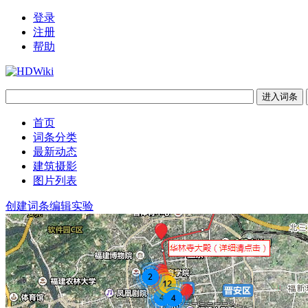
登录
注册
帮助
首页
词条分类
最新动态
建筑摄影
图片列表
创建词条
编辑实验