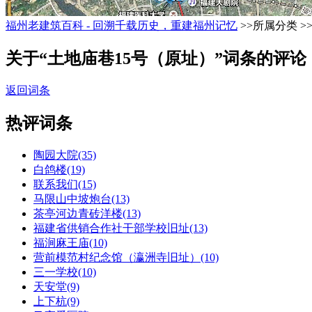
福州老建筑百科 - 回溯千载历史，重建福州记忆
>>所属分类 >
关于“土地庙巷15号（原址）”词条的评论
返回词条
热评词条
陶园大院(35)
白鸽楼(19)
联系我们(15)
马限山中坡炮台(13)
茶亭河边青砖洋楼(13)
福建省供销合作社干部学校旧址(13)
福涧麻王庙(10)
营前模范村纪念馆（瀛洲寺旧址）(10)
三一学校(10)
天安堂(9)
上下杭(9)