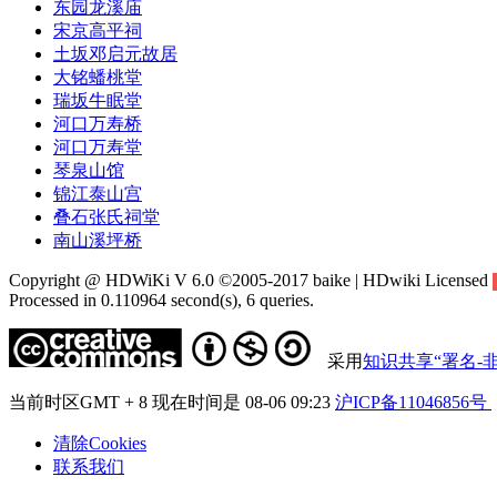
东园龙溪庙
宋京高平祠
土坂邓启元故居
大铭蟠桃堂
瑞坂牛眠堂
河口万寿桥
河口万寿堂
琴泉山馆
锦江泰山宫
叠石张氏祠堂
南山溪坪桥
Copyright @ HDWiKi V 6.0 ©2005-2017 baike | HDwiki Licensed
Processed in 0.110964 second(s), 6 queries.
采用
知识共享“署名-非
当前时区GMT + 8 现在时间是 08-06 09:23
沪ICP备11046856号
清除Cookies
联系我们