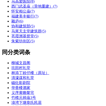
马高爱医院(8)
西门武圣庙（异地重建）(7)
怀安相公庙(7)
福建美丰银行(7)
颖庐(6)
协和建筑部(5)
马尾天主堂建筑群(5)
苍霞洲基督堂(5)
朱紫坊街区(5)
同分类词条
柳城文昌阁
坑田村礼堂
林添丁砖仔楼（原址）
清濛谋和礼堂
磁灶影剧院
华香楼酒家
义序黄瞻鳌宅
竹榄元帅庙3号
漳湾下塘章氏民居