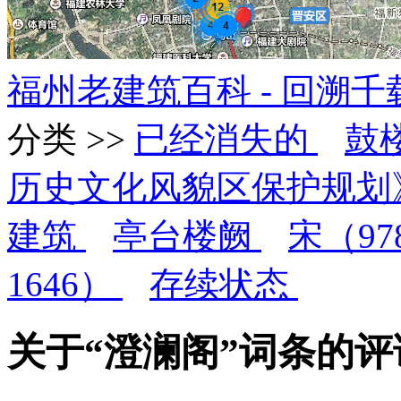
福州老建筑百科 - 回溯
分类 >>
已经消失的
鼓
历史文化风貌区保护规划
建筑
亭台楼阙
宋（978
1646）
存续状态
关于“澄澜阁”词条的评