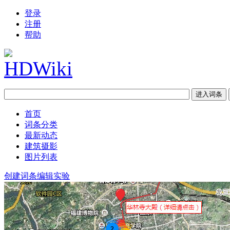
登录
注册
帮助
首页
词条分类
最新动态
建筑摄影
图片列表
创建词条
编辑实验