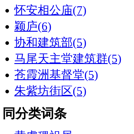
怀安相公庙(7)
颖庐(6)
协和建筑部(5)
马尾天主堂建筑群(5)
苍霞洲基督堂(5)
朱紫坊街区(5)
同分类词条