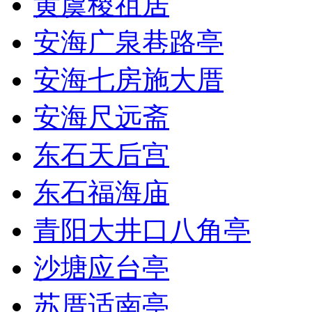
黄虞稷祖居
安海广泉巷路亭
安海七房施大厝
安海尺远斋
东石天后宫
东石福海庙
青阳大井口八角亭
沙塘应台亭
苏厝适南亭