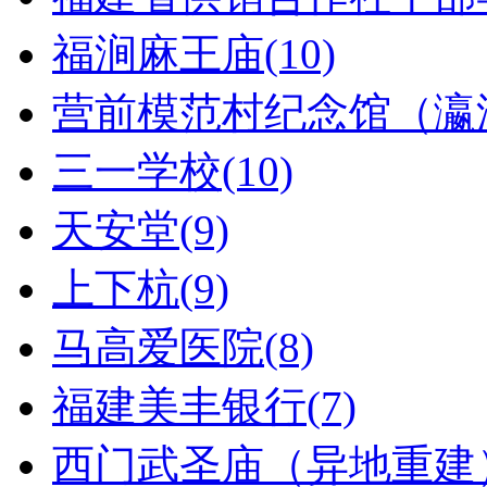
福涧麻王庙(10)
营前模范村纪念馆（瀛洲
三一学校(10)
天安堂(9)
上下杭(9)
马高爱医院(8)
福建美丰银行(7)
西门武圣庙（异地重建）