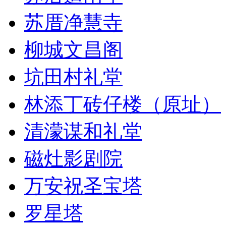
苏厝净慧寺
柳城文昌阁
坑田村礼堂
林添丁砖仔楼（原址）
清濛谋和礼堂
磁灶影剧院
万安祝圣宝塔
罗星塔