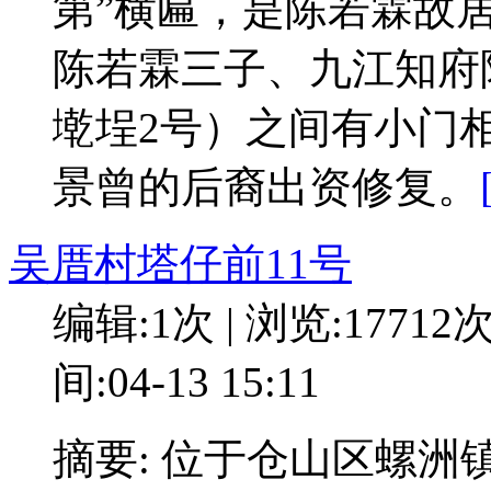
第”横匾，是陈若霖故
陈若霖三子、九江知府
墘埕2号）之间有小门
景曾的后裔出资修复。
吴厝村塔仔前11号
编辑:1次 | 浏览:17712
间:04-13 15:11
摘要: 位于仓山区螺洲