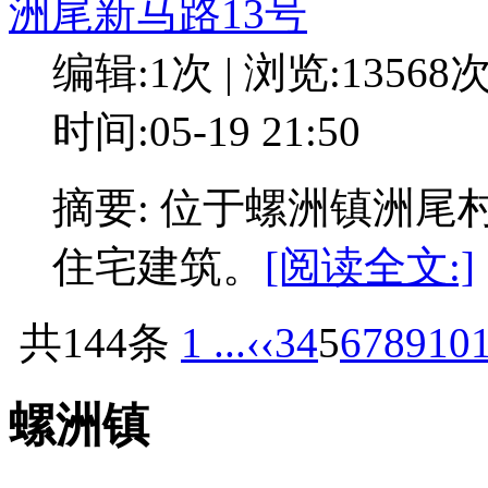
洲尾新马路13号
编辑:1次 | 浏览:13568
时间:05-19 21:50
摘要: 位于螺洲镇洲尾
住宅建筑。
[阅读全文:]
共144条
1 ...
‹‹
3
4
5
6
7
8
9
10
螺洲镇